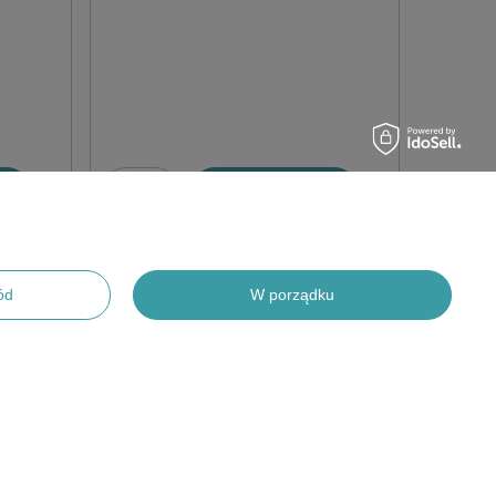
ka
Dodaj do koszyka
ód
W porządku
CJE
POMOC
Kontakt i Płatność
Koszty Dostawy
Wyszukiwarka