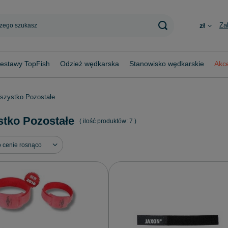
Za
zł
estawy TopFish
Odzież wędkarska
Stanowisko wędkarskie
Akce
szystko Pozostałe
tko Pozostałe
( ilość produktów:
7
)
ortowanie
o cenie rosnąco