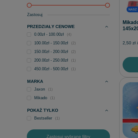
NASZ
Zastosuj
Mikado
PRZEDZIAŁY CENOWE
145x2
0.00zł - 100.00zł
4
2,50 zł
100.00zł - 150.00zł
2
150.00zł - 200.00zł
2
200.00zł - 250.00zł
1
450.00zł - 500.00zł
1
MARKA
Jaxon
1
Mikado
1
POKAŻ TYLKO
Bestseller
1
Zastosuj wybrane filtry