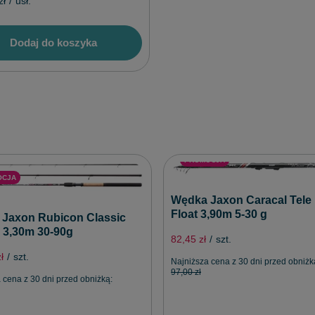
zł
/
usł.
Dodaj do koszyka
PROMOCJA
OCJA
Wędka Jaxon Caracal Tele
Float 3,90m 5-30 g
Jaxon Rubicon Classic
 3,30m 30-90g
82,45 zł
/
szt.
ł
/
szt.
Najniższa cena z 30 dni przed obniżk
97,00 zł
 cena z 30 dni przed obniżką: