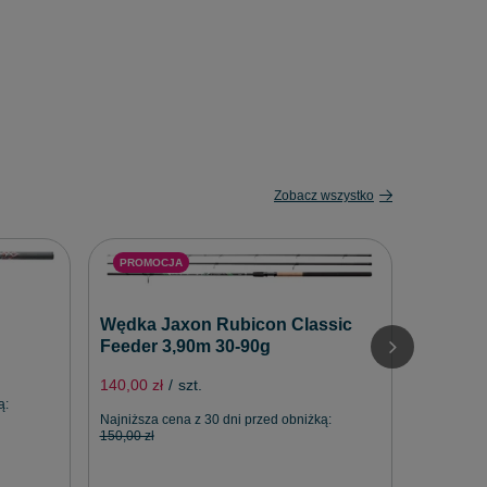
Zobacz wszystko
PROMO
PROMOCJA
Wędka J
Wędka Jaxon Rubicon Classic
3,60m 4
Feeder 3,90m 30-90g
163,59 zł
140,00 zł
/
szt.
ą:
Najniższa 
Najniższa cena z 30 dni przed obniżką:
181,77 zł
150,00 zł