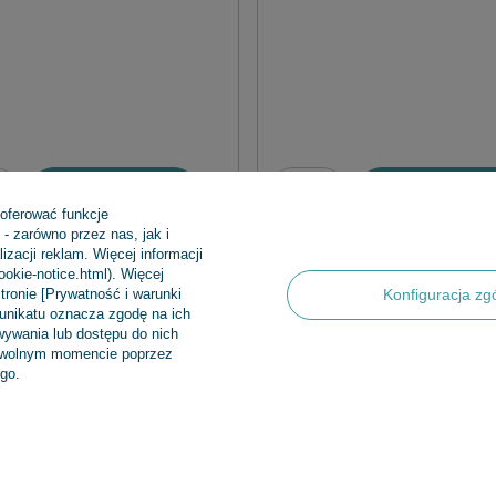
Dodaj do koszyka
Dodaj do koszy
 oferować funkcje
- zarówno przez nas, jak i
zacji reklam. Więcej informacji
cookie-notice.html). Więcej
tronie [Prywatność i warunki
Konfiguracja zg
munikatu oznacza zgodę na ich
ywania lub dostępu do nich
dowolnym momencie poprzez
Regulaminy
INFORMA
go.
Informacje o sklepie
Nowości
Wysyłka
Bestsellery
Sposoby płatności i prowizje
Promocje