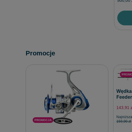
500,00 
Promocje
PROM
Wędka 
Feeder
143,91 z
Najniższa
PROMOCJA
159,90 zł