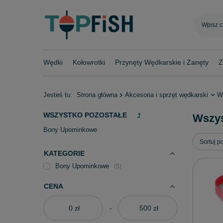
Wędki
Kołowrotki
Przynęty Wędkarskie i Zanęty
Z
Jesteś tu:
Strona główna
Akcesoria i sprzęt wędkarski
W
WSZYSTKO POZOSTAŁE
Wszys
Bony Upominkowe
Zmień s
Sortuj p
KATEGORIE
Bony Upominkowe
5
CENA
zł
-
zł