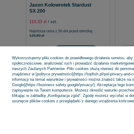
Jaxon Kołowrotek Stardust
SX 200
110,33 zł
/
szt.
Najniższa cena z 30 dni przed obniżką:
129,80 zł
Dodaj do koszyka
Wykorzystujemy pliki cookies do prawidłowego działania serwisu, aby
społecznościowe, analizować ruch i prowadzić działania marketingowe 
naszych Zaufanych Partnerów. Pliki cookies służą również do personali
znajdziesz w [polityce prywatności](https://topfish.pl/pol-privacy-and-
informacji na temat warunków i prywatności można znaleźć także na s
Google](https://business.safety.google/privacy/). Akceptacja tego ko
zapisywanie na Twoim komputerze. Możesz określić warunki przechow
klikając w zakładkę „Konfiguracja zgód”. Zgodę możesz wycofać w 
Zamówienia
Konto
usunięcie plików cookies z przeglądarki z danego urządzenia końcowe
Status zamówienia
Zarejestruj się
Śledzenie przesyłki
Koszyk
Chcę zareklamować produkt
Listy zakupowe