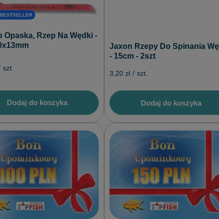
 BESTSELLER
 Opaska, Rzep Na Wędki -
0x13mm
Jaxon Rzepy Do Spinania W
- 15cm - 2szt
/
szt.
3,20 zł
/
szt.
Dodaj do koszyka
Dodaj do koszyka