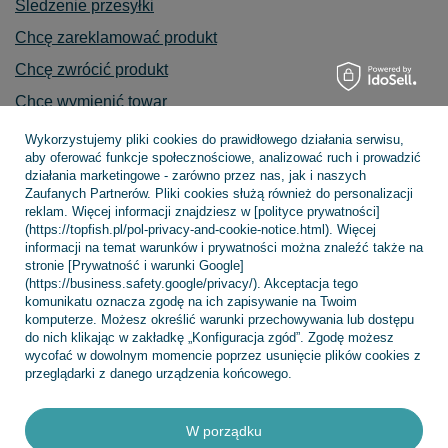
Śledzenie przesyłki
Chcę zareklamować produkt
Chcę zwrócić produkt
Chcę wymienić towar
Kontakt
Wykorzystujemy pliki cookies do prawidłowego działania serwisu,
aby oferować funkcje społecznościowe, analizować ruch i prowadzić
działania marketingowe - zarówno przez nas, jak i naszych
Zaufanych Partnerów. Pliki cookies służą również do personalizacji
reklam. Więcej informacji znajdziesz w [polityce prywatności]
Konto
(https://topfish.pl/pol-privacy-and-cookie-notice.html). Więcej
informacji na temat warunków i prywatności można znaleźć także na
stronie [Prywatność i warunki Google]
(https://business.safety.google/privacy/). Akceptacja tego
Regulaminy
komunikatu oznacza zgodę na ich zapisywanie na Twoim
komputerze. Możesz określić warunki przechowywania lub dostępu
do nich klikając w zakładkę „Konfiguracja zgód”. Zgodę możesz
wycofać w dowolnym momencie poprzez usunięcie plików cookies z
INFORMACJE
przeglądarki z danego urządzenia końcowego.
W porządku