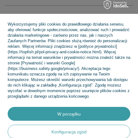
Regulaminy
Wykorzystujemy pliki cookies do prawidłowego działania serwisu,
aby oferować funkcje społecznościowe, analizować ruch i prowadzić
działania marketingowe - zarówno przez nas, jak i naszych
INFORMACJE
Zaufanych Partnerów. Pliki cookies służą również do personalizacji
reklam. Więcej informacji znajdziesz w [polityce prywatności]
(https://topfish.pl/pol-privacy-and-cookie-notice.html). Więcej
informacji na temat warunków i prywatności można znaleźć także na
stronie [Prywatność i warunki Google]
POMOC
(https://business.safety.google/privacy/). Akceptacja tego
komunikatu oznacza zgodę na ich zapisywanie na Twoim
komputerze. Możesz określić warunki przechowywania lub dostępu
do nich klikając w zakładkę „Konfiguracja zgód”. Zgodę możesz
wycofać w dowolnym momencie poprzez usunięcie plików cookies z
przeglądarki z danego urządzenia końcowego.
+48 695 775 577
kontakt@topfish.pl
TopFish Sp. z o.o. Sp.k
,
Klasztorna 38
,
83-400
Kościerzyna
W porządku
W sklepie prezentujemy ceny brutto (z VAT).
Konfiguracja zgód