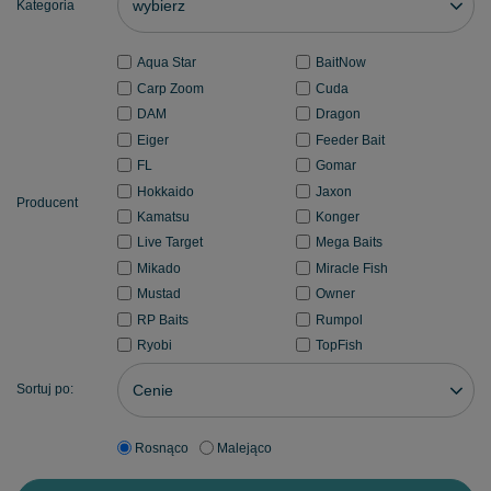
wybierz
Kategoria
Aqua Star
BaitNow
Carp Zoom
Cuda
DAM
Dragon
Eiger
Feeder Bait
FL
Gomar
Hokkaido
Jaxon
Producent
Kamatsu
Konger
Live Target
Mega Baits
Mikado
Miracle Fish
Mustad
Owner
RP Baits
Rumpol
Ryobi
TopFish
Cenie
Sortuj po:
Rosnąco
Malejąco