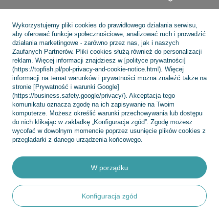
Wykorzystujemy pliki cookies do prawidłowego działania serwisu,
Konto
aby oferować funkcje społecznościowe, analizować ruch i prowadzić
działania marketingowe - zarówno przez nas, jak i naszych
Zaufanych Partnerów. Pliki cookies służą również do personalizacji
reklam. Więcej informacji znajdziesz w [polityce prywatności]
Regulaminy
(https://topfish.pl/pol-privacy-and-cookie-notice.html). Więcej
informacji na temat warunków i prywatności można znaleźć także na
stronie [Prywatność i warunki Google]
(https://business.safety.google/privacy/). Akceptacja tego
komunikatu oznacza zgodę na ich zapisywanie na Twoim
INFORMACJE
komputerze. Możesz określić warunki przechowywania lub dostępu
do nich klikając w zakładkę „Konfiguracja zgód”. Zgodę możesz
wycofać w dowolnym momencie poprzez usunięcie plików cookies z
przeglądarki z danego urządzenia końcowego.
POMOC
W porządku
Konfiguracja zgód
+48 695 775 577
kontakt@topfish.pl
TopFish Sp. z o.o. Sp.k
,
Klasztorna 38
,
83-400
Kościerzyna