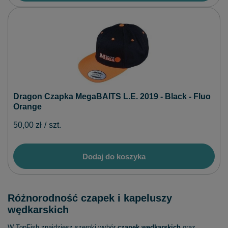
Dragon Czapka MegaBAITS L.E. 2019 - Black - Fluo
Orange
50,00 zł
/
szt.
Dodaj do koszyka
Różnorodność czapek i kapeluszy
wędkarskich
W TopFish znajdziesz szeroki wybór
czapek wędkarskich
oraz