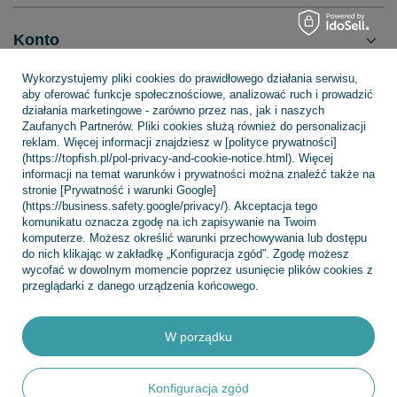
Konto
Wykorzystujemy pliki cookies do prawidłowego działania serwisu,
aby oferować funkcje społecznościowe, analizować ruch i prowadzić
Regulaminy
działania marketingowe - zarówno przez nas, jak i naszych
Zaufanych Partnerów. Pliki cookies służą również do personalizacji
reklam. Więcej informacji znajdziesz w [polityce prywatności]
(https://topfish.pl/pol-privacy-and-cookie-notice.html). Więcej
INFORMACJE
informacji na temat warunków i prywatności można znaleźć także na
stronie [Prywatność i warunki Google]
(https://business.safety.google/privacy/). Akceptacja tego
komunikatu oznacza zgodę na ich zapisywanie na Twoim
komputerze. Możesz określić warunki przechowywania lub dostępu
POMOC
do nich klikając w zakładkę „Konfiguracja zgód”. Zgodę możesz
wycofać w dowolnym momencie poprzez usunięcie plików cookies z
przeglądarki z danego urządzenia końcowego.
W porządku
+48 695 775 577
kontakt@topfish.pl
TopFish Sp. z o.o. Sp.k
,
Klasztorna 38
,
83-400
Kościerzyna
Konfiguracja zgód