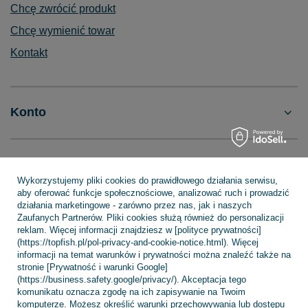
Chcę zwrócić produkt
Chcę wymienić towar
Kontakt
Konto
Regulaminy
Wykorzystujemy pliki cookies do prawidłowego działania serwisu,
aby oferować funkcje społecznościowe, analizować ruch i prowadzić
działania marketingowe - zarówno przez nas, jak i naszych
INFORMACJE
Zaufanych Partnerów. Pliki cookies służą również do personalizacji
reklam. Więcej informacji znajdziesz w [polityce prywatności]
(https://topfish.pl/pol-privacy-and-cookie-notice.html). Więcej
informacji na temat warunków i prywatności można znaleźć także na
stronie [Prywatność i warunki Google]
POMOC
(https://business.safety.google/privacy/). Akceptacja tego
komunikatu oznacza zgodę na ich zapisywanie na Twoim
komputerze. Możesz określić warunki przechowywania lub dostępu