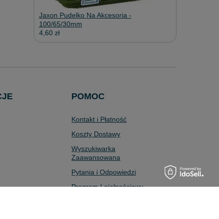
Jaxon Pudelko Na Akcesoria -
100/65/30mm
4,60 zł
CJE
POMOC
Kontakt i Płatność
Koszty Dostawy
Wyszukiwarka
Zaawansowana
Pytania i Odpowiedzi
Program Lojalnościowy
Odstąpienie od Umowy