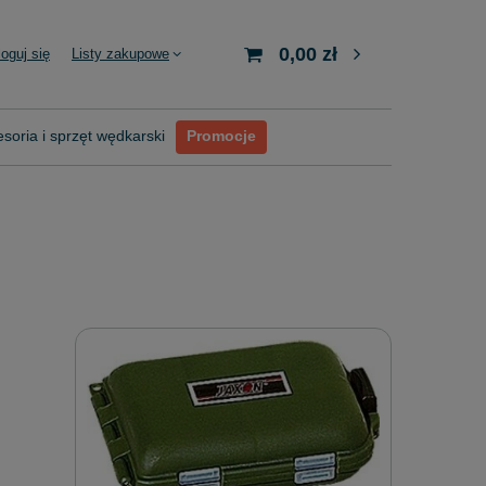
0,00 zł
loguj się
Listy zakupowe
soria i sprzęt wędkarski
Promocje