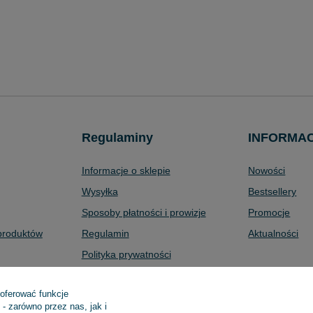
Regulaminy
INFORMA
Informacje o sklepie
Nowości
Wysyłka
Bestsellery
Sposoby płatności i prowizje
Promocje
produktów
Regulamin
Aktualności
Polityka prywatności
Odstąpienie od umowy
 oferować funkcje
Zarządzaj plikami cookie
- zarówno przez nas, jak i