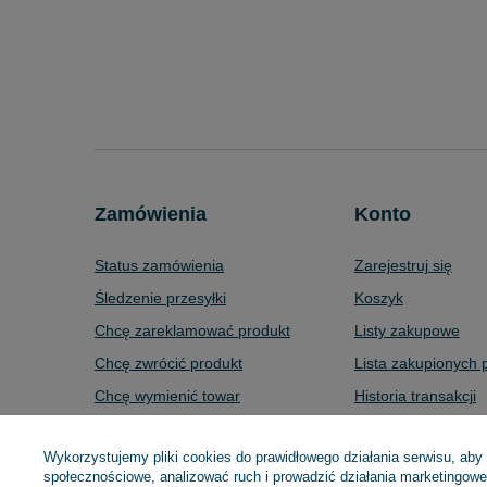
Zamówienia
Konto
Status zamówienia
Zarejestruj się
Śledzenie przesyłki
Koszyk
Chcę zareklamować produkt
Listy zakupowe
Chcę zwrócić produkt
Lista zakupionych 
Chcę wymienić towar
Historia transakcji
Kontakt
Moje rabaty
Wykorzystujemy pliki cookies do prawidłowego działania serwisu, aby
Newsletter
społecznościowe, analizować ruch i prowadzić działania marketingowe 