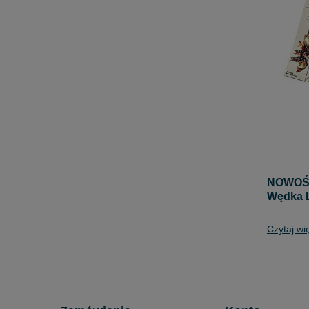
NOWOŚĆ 
Wędka L
Czytaj wi