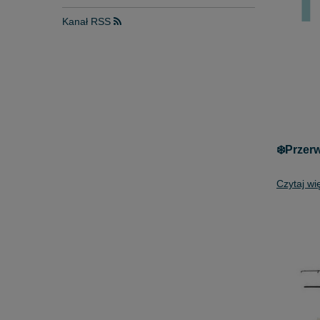
Kanał RSS
❄️Przer
Czytaj wi