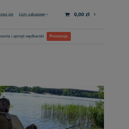
0,00 zł
loguj się
Listy zakupowe
soria i sprzęt wędkarski
Promocje