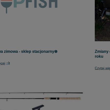
wa zimowa - sklep stacjonarny❄️
Zmiany 
roku
ęcej
Czytaj wi