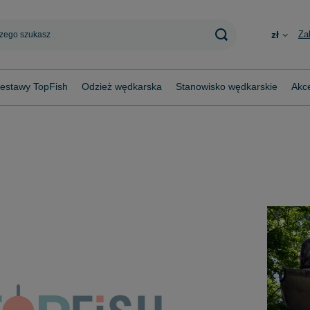
Za
zł
estawy TopFish
Odzież wędkarska
Stanowisko wędkarskie
Akce