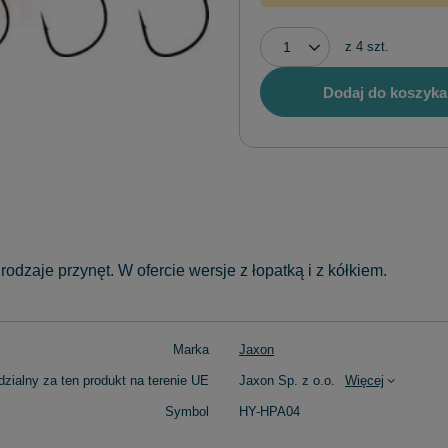
z
4
szt.
Dodaj do koszyka
rodzaje przynęt. W ofercie wersje z łopatką i z kółkiem.
Marka
Jaxon
zialny za ten produkt na terenie UE
Jaxon Sp. z o.o.
Więcej
Symbol
HY-HPA04