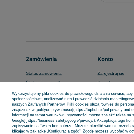
Zamówienia
Konto
Status zamówienia
Zarejestruj się
Śledzenie przesyłki
Koszyk
Chcę zareklamować produkt
Listy zakupowe
Wykorzystujemy pliki cookies do prawidłowego działania serwisu, aby
społecznościowe, analizować ruch i prowadzić działania marketingowe 
Chcę zwrócić produkt
Lista zakupionych 
naszych Zaufanych Partnerów. Pliki cookies służą również do personali
Chcę wymienić towar
Historia transakcji
znajdziesz w [polityce prywatności](https://topfish.pl/pol-privacy-and-
informacji na temat warunków i prywatności można znaleźć także na s
Kontakt
Moje rabaty
Google](https://business.safety.google/privacy/). Akceptacja tego ko
zapisywanie na Twoim komputerze. Możesz określić warunki przechow
Newsletter
klikając w zakładkę „Konfiguracja zgód”. Zgodę możesz wycofać w 