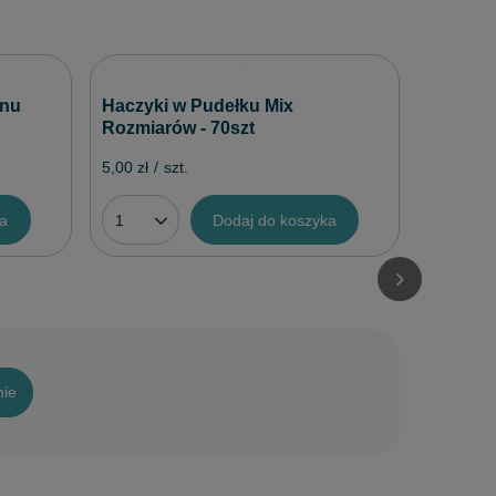
Żyłka C
inu
Haczyki w Pudełku Mix
Coated
Rozmiarów - 70szt
10,60 zł
/
5,00 zł
/
szt.
ka
Dodaj do koszyka
nie