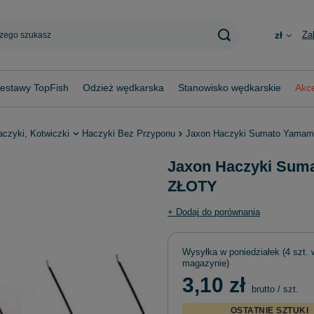
Za
zł
estawy TopFish
Odzież wędkarska
Stanowisko wędkarskie
Akce
aczyki, Kotwiczki
Haczyki Bez Przyponu
Jaxon Haczyki Sumato Yamame
Jaxon Haczyki Suma
ZŁOTY
+ Dodaj do porównania
Wysyłka
w poniedziałek
(4 szt. 
magazynie)
3,10 zł
brutto
/
szt.
OSTATNIE SZTUKI