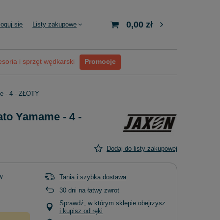
0,00 zł
loguj się
Listy zakupowe
soria i sprzęt wędkarski
Promocje
 - 4 - ZŁOTY
to Yamame - 4 -
Dodaj do listy zakupowej
w
Tania i szybka dostawa
30
dni na łatwy zwrot
Sprawdź, w którym sklepie obejrzysz
i kupisz od ręki