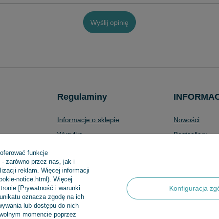
Wyślij opinię
Regulaminy
INFORMA
Informacje o sklepie
Nowości
Wysyłka
Bestsellery
Sposoby płatności i prowizje
Promocje
 oferować funkcje
- zarówno przez nas, jak i
produktów
Regulamin
Aktualności
zacji reklam. Więcej informacji
Polityka prywatności
cookie-notice.html). Więcej
tronie [Prywatność i warunki
Konfiguracja zg
Odstąpienie od umowy
munikatu oznacza zgodę na ich
ywania lub dostępu do nich
Zarządzaj plikami cookie
dowolnym momencie poprzez