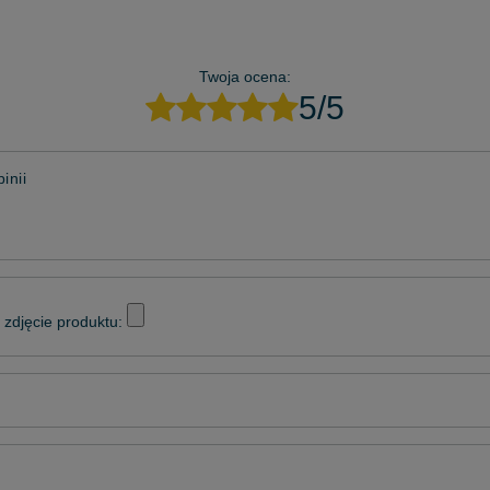
Twoja ocena:
5/5
inii
zdjęcie produktu: