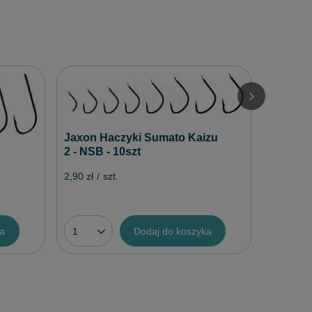
Jaxon H
Czarne -
2,90 zł
/
Jaxon Haczyki Sumato Kaizu
2 - NSB - 10szt
2,90 zł
/
szt.
ka
Dodaj do koszyka