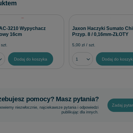
uktem
 AC-3210 Wypychacz
Jaxon Haczyki Sumato Ch
kowy 16cm
Przyp. 8 / 0,16mm-ZŁOTY
szt.
5,00 zł
/
szt.
Dodaj do koszyka
Dodaj do koszy
zebujesz pomocy? Masz pytania?
Zadaj pyta
powiemy niezwłocznie, najciekawsze pytania i odpowiedzi
publikując dla innych.