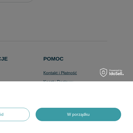
CJE
POMOC
Kontakt i Płatność
Koszty Dostawy
Wyszukiwarka
Zaawansowana
Pytania i Odpowiedzi
Program Lojalnościowy
ód
W porządku
Odstąpienie od Umowy