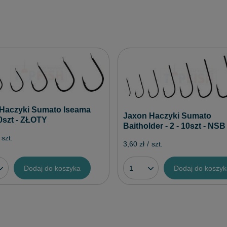
Haczyki Sumato Iseama
Jaxon Haczyki Sumato
10szt - ZŁOTY
Baitholder - 2 - 10szt - NSB
szt.
3,60 zł
/
szt.
Dodaj do koszyka
Dodaj do koszy