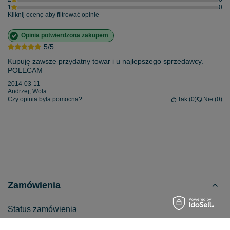
1
0
Kliknij ocenę aby filtrować opinie
Opinia potwierdzona zakupem
5/5
Kupuję zawsze przydatny towar i u najlepszego sprzedawcy.
POLECAM
2014-03-11
Andrzej, Wola
Czy opinia była pomocna?
Tak
0
Nie
0
Zamówienia
Status zamówienia
Śledzenie przesyłki