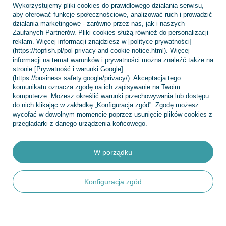
Wykorzystujemy pliki cookies do prawidłowego działania serwisu,
Chcę zareklamować produkt
aby oferować funkcje społecznościowe, analizować ruch i prowadzić
działania marketingowe - zarówno przez nas, jak i naszych
Chcę zwrócić produkt
Zaufanych Partnerów. Pliki cookies służą również do personalizacji
reklam. Więcej informacji znajdziesz w [polityce prywatności]
Chcę wymienić towar
(https://topfish.pl/pol-privacy-and-cookie-notice.html). Więcej
informacji na temat warunków i prywatności można znaleźć także na
Kontakt
stronie [Prywatność i warunki Google]
(https://business.safety.google/privacy/). Akceptacja tego
komunikatu oznacza zgodę na ich zapisywanie na Twoim
komputerze. Możesz określić warunki przechowywania lub dostępu
Konto
do nich klikając w zakładkę „Konfiguracja zgód”. Zgodę możesz
wycofać w dowolnym momencie poprzez usunięcie plików cookies z
przeglądarki z danego urządzenia końcowego.
Regulaminy
W porządku
INFORMACJE
Konfiguracja zgód
POMOC