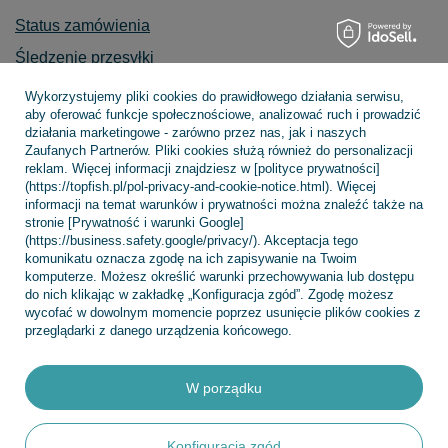
Status zamówienia
Śledzenie przesyłki
Chcę zareklamować produkt
Wykorzystujemy pliki cookies do prawidłowego działania serwisu,
aby oferować funkcje społecznościowe, analizować ruch i prowadzić
Chcę zwrócić produkt
działania marketingowe - zarówno przez nas, jak i naszych
Zaufanych Partnerów. Pliki cookies służą również do personalizacji
Chcę wymienić towar
reklam. Więcej informacji znajdziesz w [polityce prywatności]
Kontakt
(https://topfish.pl/pol-privacy-and-cookie-notice.html). Więcej
informacji na temat warunków i prywatności można znaleźć także na
stronie [Prywatność i warunki Google]
(https://business.safety.google/privacy/). Akceptacja tego
komunikatu oznacza zgodę na ich zapisywanie na Twoim
Konto
komputerze. Możesz określić warunki przechowywania lub dostępu
do nich klikając w zakładkę „Konfiguracja zgód”. Zgodę możesz
wycofać w dowolnym momencie poprzez usunięcie plików cookies z
przeglądarki z danego urządzenia końcowego.
Regulaminy
W porządku
INFORMACJE
Konfiguracja zgód