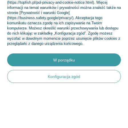
(https://topfish.pl/pol-privacy-and-cookie-notice.html). Więcej
informacji na temat warunków i prywatności można znaleźć także na
stronie [Prywatność i warunki Google]
(https://business.safety.google/privacy/). Akceptacja tego
Konto
komunikatu oznacza zgodę na ich zapisywanie na Twoim
komputerze. Możesz określić warunki przechowywania lub dostępu
do nich klikając w zakładkę „Konfiguracja zgód”. Zgodę możesz
wycofać w dowolnym momencie poprzez usunięcie plików cookies z
Regulaminy
przeglądarki z danego urządzenia końcowego.
W porządku
INFORMACJE
Konfiguracja zgód
POMOC
+48 695 775 577
kontakt@topfish.pl
TopFish Sp. z o.o. Sp.k
,
Klasztorna 38
,
83-400
Kościerzyna