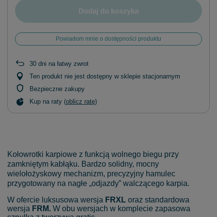
Dodaj do koszyka
Powiadom mnie o dostępności produktu
30
dni na łatwy zwrot
Ten produkt nie jest dostępny w sklepie stacjonarnym
Bezpieczne zakupy
Kup na raty (
oblicz ratę
)
Kołowrotki karpiowe z funkcją wolnego biegu przy
zamkniętym kabłąku. Bardzo solidny, mocny
wielołożyskowy mechanizm, precyzyjny hamulec
przygotowany na nagłe „odjazdy” walczącego karpia.
W ofercie luksusowa wersja
FRXL
oraz standardowa
wersja
FRM.
W obu wersjach w komplecie zapasowa