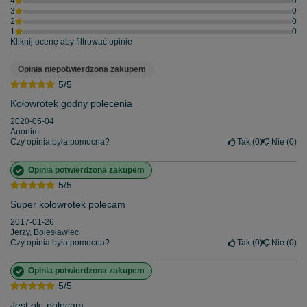
4
0
3
0
2
0
1
0
Kliknij ocenę aby filtrować opinie
Opinia niepotwierdzona zakupem
5/5
Kołowrotek godny polecenia
2020-05-04
Anonim
Czy opinia była pomocna?
Tak
0
Nie
0
Opinia potwierdzona zakupem
5/5
Super kołowrotek polecam
2017-01-26
Jerzy, Bolesławiec
Czy opinia była pomocna?
Tak
0
Nie
0
Opinia potwierdzona zakupem
5/5
Jest ok, polecam.