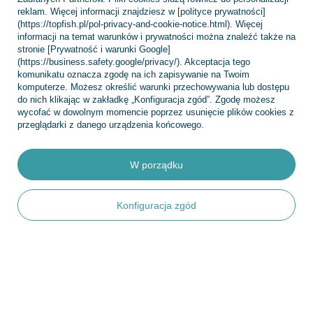
Kontakt
reklam. Więcej informacji znajdziesz w [polityce prywatności]
(https://topfish.pl/pol-privacy-and-cookie-notice.html). Więcej
informacji na temat warunków i prywatności można znaleźć także na
stronie [Prywatność i warunki Google]
(https://business.safety.google/privacy/). Akceptacja tego
Konto
komunikatu oznacza zgodę na ich zapisywanie na Twoim
komputerze. Możesz określić warunki przechowywania lub dostępu
do nich klikając w zakładkę „Konfiguracja zgód”. Zgodę możesz
wycofać w dowolnym momencie poprzez usunięcie plików cookies z
Regulaminy
przeglądarki z danego urządzenia końcowego.
W porządku
INFORMACJE
Konfiguracja zgód
POMOC
+48 695 775 577
kontakt@topfish.pl