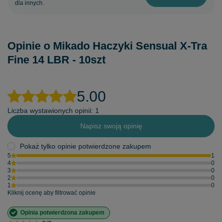
dla innych.
Opinie o Mikado Haczyki Sensual X-Tra
Fine 14 LBR - 10szt
5.00
Liczba wystawionych opinii: 1
Napisz swoją opinię
Pokaż tylko opinie potwierdzone zakupem
5
1
4
0
3
0
2
0
1
0
Kliknij ocenę aby filtrować opinie
Opinia potwierdzona zakupem