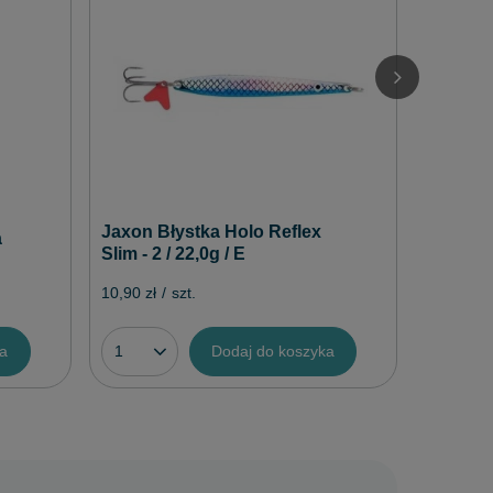
Jaxon 
H.R. Mir
7,90 zł
/
Jaxon Błystka Holo Reflex
a
Slim - 2 / 22,0g / E
10,90 zł
/
szt.
ka
Dodaj do koszyka