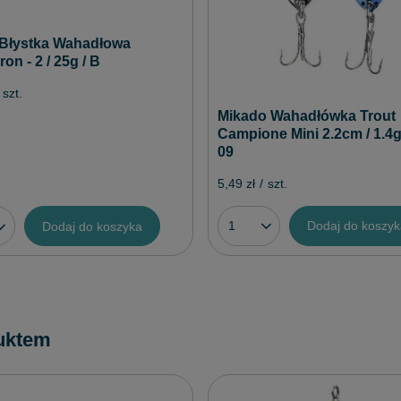
Błystka Wahadłowa
ron - 2 / 25g / B
szt.
Mikado Wahadłówka Trout
Campione Mini 2.2cm / 1.4g
09
5,49 zł
/
szt.
Dodaj do koszy
Dodaj do koszyka
uktem