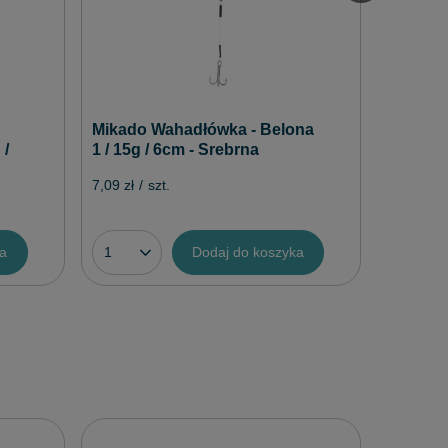
Mikado Wahadłówka - Belona
 /
1 / 15g / 6cm - Srebrna
7,09 zł
/
szt.
ka
Dodaj do koszyka