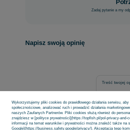
Potr
Zadaj pytanie a my od
Napisz swoją opinię
Treść twojej op
Wykorzystujemy pliki cookies do prawidłowego działania serwisu, aby
społecznościowe, analizować ruch i prowadzić działania marketingowe 
naszych Zaufanych Partnerów. Pliki cookies służą również do personali
znajdziesz w [polityce prywatności](https://topfish.pl/pol-privacy-and-
Dodaj własne 
informacji na temat warunków i prywatności można znaleźć także na s
Google](https://business.safety.google/privacy/). Akceptacja tego ko