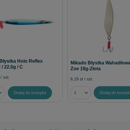
Błystka Holo Reflex
Mikado Błystka Wahadłow
 / 22,0g / C
Zoe 18g-Złota
/
szt.
6,19 zł
/
szt.
Dodaj do koszyka
Dodaj do koszy