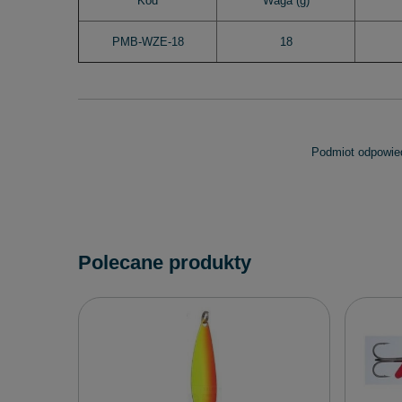
Kod
Waga (g)
PMB-WZE-18
18
Podmiot odpowied
Polecane produkty