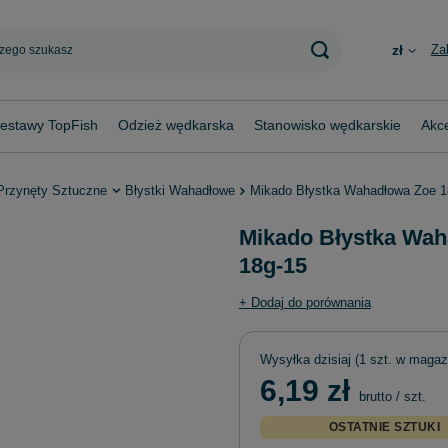
Za
zł
estawy TopFish
Odzież wędkarska
Stanowisko wędkarskie
Akce
Przynęty Sztuczne
Błystki Wahadłowe
Mikado Błystka Wahadłowa Zoe 1
Mikado Błystka Wah
18g-15
+ Dodaj do porównania
Wysyłka
dzisiaj
(1 szt. w magaz
6,19 zł
brutto
/
szt.
OSTATNIE SZTUKI