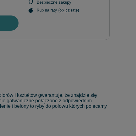
Bezpieczne zakupy
Kup na raty (
oblicz ratę
)
rów i kształtów gwarantuje, że znajdzie się
rycie galwaniczne połączone z odpowiednim
klenie i belony to ryby do połowu których polecamy