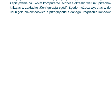
zapisywanie na Twoim komputerze. Możesz określić warunki przechow
klikając w zakładkę „Konfiguracja zgód”. Zgodę możesz wycofać w 
Twoje imię
usunięcie plików cookies z przeglądarki z danego urządzenia końcowe
Twój email
Zamówienia
Konto
Status zamówienia
Zarejestruj się
Śledzenie przesyłki
Koszyk
Chcę zareklamować produkt
Listy zakupowe