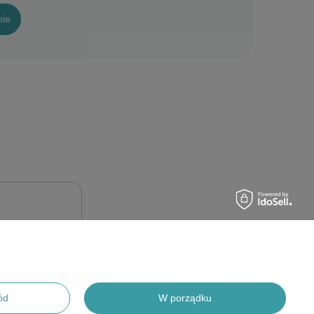
nie
ód
W porządku