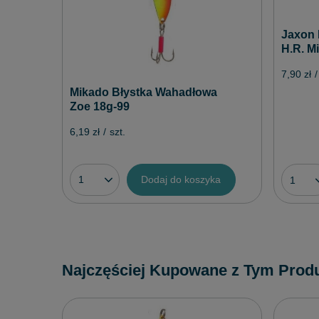
Jaxon 
H.R. Mi
7,90 zł
/
Mikado Błystka Wahadłowa
Zoe 18g-99
6,19 zł
/
szt.
Dodaj do koszyka
Najczęściej Kupowane z Tym Prod