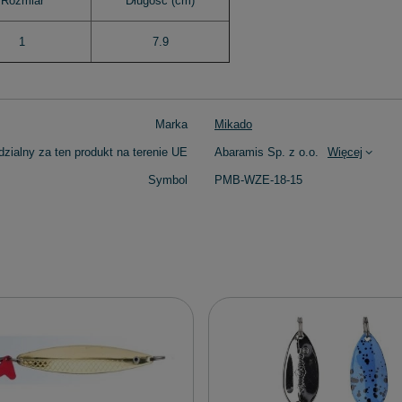
Rozmiar
Długość (cm)
1
7.9
Marka
Mikado
zialny za ten produkt na terenie UE
Abaramis Sp. z o.o.
Więcej
Symbol
PMB-WZE-18-15