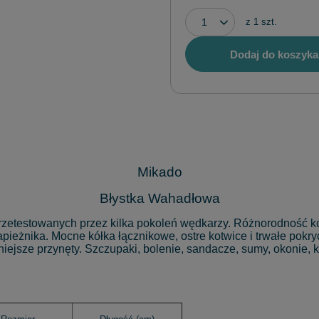
z
1
szt.
Dodaj do koszyka
Mikado
Błystka Wahadłowa
zetestowanych przez kilka pokoleń wędkarzy. Różnorodność kolo
apieżnika. Mocne kółka łącznikowe, ostre kotwice i trwałe pok
niejsze przynęty. Szczupaki, bolenie, sandacze, sumy, okonie, 