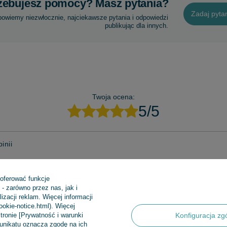
zebujesz pomocy? Masz pytania?
Zadaj pyta
powiemy niezwłocznie, najciekawsze pytania i odpowiedzi
publikując dla innych.
Twoja ocena:
5/5
inii
 oferować funkcje
- zarówno przez nas, jak i
zacji reklam. Więcej informacji
cookie-notice.html). Więcej
zdjęcie produktu:
tronie [Prywatność i warunki
Konfiguracja zg
munikatu oznacza zgodę na ich