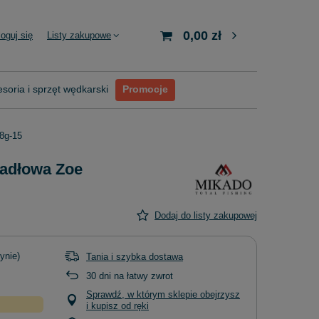
0,00 zł
loguj się
Listy zakupowe
soria i sprzęt wędkarski
Promocje
8g-15
adłowa Zoe
Dodaj do listy zakupowej
ynie)
Tania i szybka dostawa
30
dni na łatwy zwrot
Sprawdź, w którym sklepie obejrzysz
i kupisz od ręki