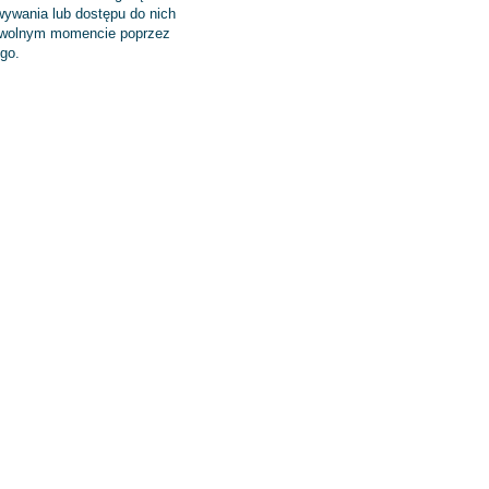
ywania lub dostępu do nich
dowolnym momencie poprzez
go.
Wyślij opinię
Regulaminy
INFORMA
Informacje o sklepie
Nowości
Wysyłka
Bestsellery
Sposoby płatności i prowizje
Promocje