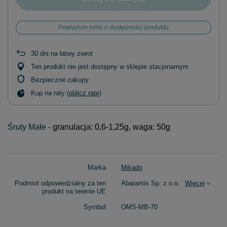
Powiadom mnie o dostępności produktu
30
dni na łatwy zwrot
Ten produkt nie jest dostępny w sklepie stacjonarnym
Bezpieczne zakupy
Kup na raty (
oblicz ratę
)
Śruty Małe -
granulacja: 0,6-1,25g, waga: 50g
Marka
Mikado
Podmiot odpowiedzialny za ten
Abaramis Sp. z o.o.
Więcej
produkt na terenie UE
Symbol
OMS-MB-70