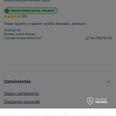
Kliknij ocenę aby filtrować opinie
Opinia potwierdzona zakupem
5/5
Towar zgodny z opisem szybka dostawa, polecam.
2016-03-02
Roman, Lewin Brzeski
Czy opinia była pomocna?
Tak
0
Nie
0
Zamówienia
Status zamówienia
Śledzenie przesyłki
Chcę zareklamować produkt