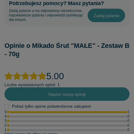
Potrzebujesz pomocy? Masz pytania?
Zadaj pytanie a my odpowiemy niezwłocznie,
Zadaj pytanie
najciekawsze pytania i odpowiedzi publikując
dla innych.
Opinie o Mikado Śrut "MAŁE" - Zestaw B
- 70g
5.00
Liczba wystawionych opinii: 1
Napisz swoją opinię
Pokaż tylko opinie potwierdzone zakupem
5
1
4
0
3
0
2
0
1
0