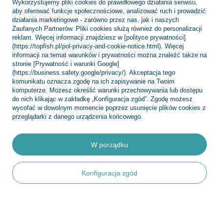
Wykorzystujemy pliki cookies do prawidłowego działania serwisu,
Chcę zwrócić produkt
aby oferować funkcje społecznościowe, analizować ruch i prowadzić
działania marketingowe - zarówno przez nas, jak i naszych
Chcę wymienić towar
Zaufanych Partnerów. Pliki cookies służą również do personalizacji
Kontakt
reklam. Więcej informacji znajdziesz w [polityce prywatności]
(https://topfish.pl/pol-privacy-and-cookie-notice.html). Więcej
informacji na temat warunków i prywatności można znaleźć także na
stronie [Prywatność i warunki Google]
(https://business.safety.google/privacy/). Akceptacja tego
Konto
komunikatu oznacza zgodę na ich zapisywanie na Twoim
komputerze. Możesz określić warunki przechowywania lub dostępu
do nich klikając w zakładkę „Konfiguracja zgód”. Zgodę możesz
wycofać w dowolnym momencie poprzez usunięcie plików cookies z
Regulaminy
przeglądarki z danego urządzenia końcowego.
W porządku
INFORMACJE
Konfiguracja zgód
POMOC