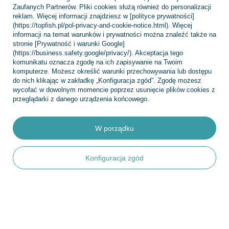
Chcę zwrócić produkt
Zaufanych Partnerów. Pliki cookies służą również do personalizacji
reklam. Więcej informacji znajdziesz w [polityce prywatności]
Chcę wymienić towar
(https://topfish.pl/pol-privacy-and-cookie-notice.html). Więcej
Kontakt
informacji na temat warunków i prywatności można znaleźć także na
stronie [Prywatność i warunki Google]
(https://business.safety.google/privacy/). Akceptacja tego
komunikatu oznacza zgodę na ich zapisywanie na Twoim
komputerze. Możesz określić warunki przechowywania lub dostępu
Konto
do nich klikając w zakładkę „Konfiguracja zgód”. Zgodę możesz
wycofać w dowolnym momencie poprzez usunięcie plików cookies z
przeglądarki z danego urządzenia końcowego.
Regulaminy
W porządku
INFORMACJE
Konfiguracja zgód
POMOC