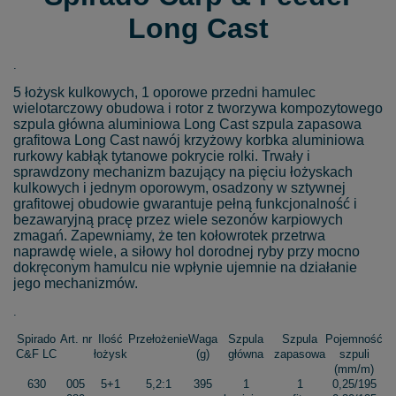
Long Cast
.
5 łożysk kulkowych, 1 oporowe przedni hamulec
wielotarczowy obudowa i rotor z tworzywa kompozytowego
szpula główna aluminiowa Long Cast szpula zapasowa
grafitowa Long Cast nawój krzyżowy korbka aluminiowa
rurkowy kabłąk tytanowe pokrycie rolki. Trwały i
sprawdzony mechanizm bazujący na pięciu łożyskach
kulkowych i jednym oporowym, osadzony w sztywnej
grafitowej obudowie gwarantuje pełną funkcjonalność i
bezawaryjną pracę przez wiele sezonów karpiowych
zmagań. Zapewniamy, że ten kołowrotek przetrwa
naprawdę wiele, a siłowy hol dorodnej ryby przy mocno
dokręconym hamulcu nie wpłynie ujemnie na działanie
jego mechanizmów.
.
Spirado
Art. nr
Ilość
Przełożenie
Waga
Szpula
Szpula
Pojemność
C&F LC
łożysk
(g)
główna
zapasowa
szpuli
(mm/m)
630
005
5+1
5,2:1
395
1
1
0,25/195