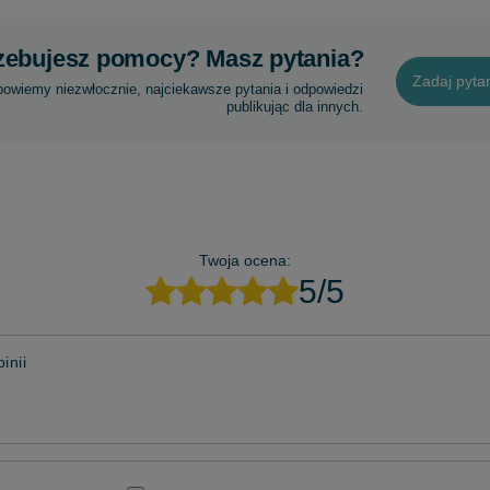
zebujesz pomocy? Masz pytania?
Zadaj pyta
powiemy niezwłocznie, najciekawsze pytania i odpowiedzi
publikując dla innych.
Twoja ocena:
5/5
inii