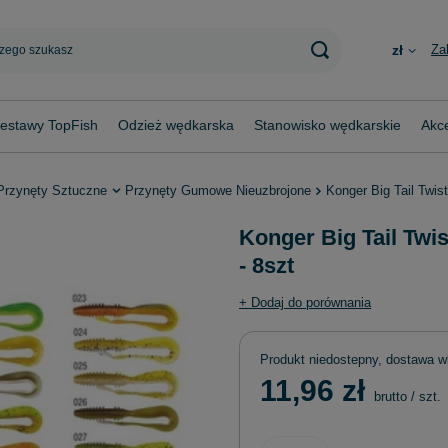
Za
zł
estawy TopFish
Odzież wędkarska
Stanowisko wędkarskie
Akce
Przynęty Sztuczne
Przynęty Gumowe Nieuzbrojone
Konger Big Tail Twist
Konger Big Tail Twis
- 8szt
+ Dodaj do porównania
Produkt niedostepny, dostawa w
11,96 zł
brutto
/
szt.