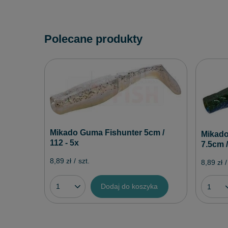
Polecane produkty
Mikado Guma Fishunter 5cm /
Mikado
112 - 5x
7.5cm /
8,89 zł
/
szt.
8,89 zł
/
Dodaj do koszyka