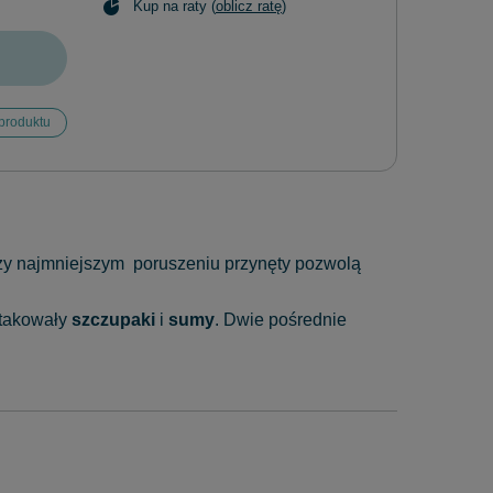
Kup na raty (
oblicz ratę
)
produktu
rzy najmniejszym poruszeniu przynęty pozwolą
atakowały
szczupaki
i
sumy
. Dwie pośrednie