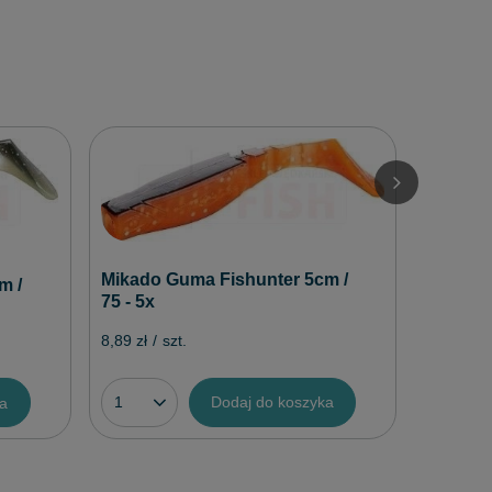
Mikado 
9.5cm / 
12,49 zł
/
Mikado Guma Fishunter 5cm /
m /
75 - 5x
8,89 zł
/
szt.
Dodaj do koszyka
ka