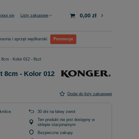
0,00 zł
loguj się
Listy zakupowe
soria i sprzęt wędkarski
Promocje
 8cm - Kolor 012 - 8szt
t 8cm - Kolor 012
Dodaj do listy zakupowej
krótce
30
dni na łatwy zwrot
Ten produkt nie jest dostępny w
sklepie stacjonarnym
Bezpieczne zakupy