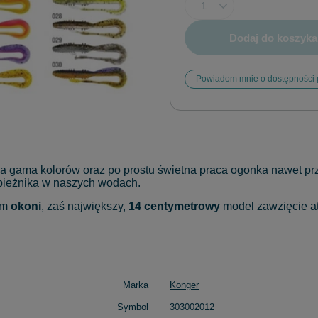
Dodaj do koszyka
Powiadom mnie o dostępności 
ka gama kolorów oraz po prostu świetna praca ogonka nawet p
apieżnika w naszych wodach.
em
okoni
, zaś największy,
14 centymetrowy
model zawzięcie 
Marka
Konger
Symbol
303002012