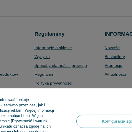
Regulaminy
INFORMA
Informacje o sklepie
Nowości
Wysyłka
Bestsellery
Sposoby płatności i prowizje
Promocje
produktów
Regulamin
Aktualności
Polityka prywatności
Odstąpienie od umowy
 oferować funkcje
Zarządzaj plikami cookie
- zarówno przez nas, jak i
zacji reklam. Więcej informacji
cookie-notice.html). Więcej
tronie [Prywatność i warunki
Konfiguracja zg
 Sp.k
,
Klasztorna 38
,
83-400
Kościerzyna
munikatu oznacza zgodę na ich
ywania lub dostępu do nich