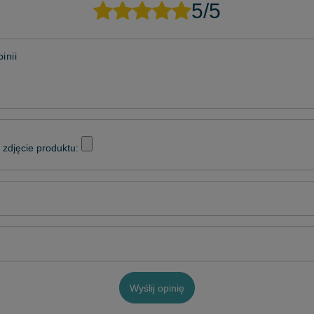
5/5
inii
zdjęcie produktu:
Wyślij opinię