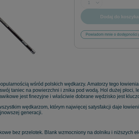
Dodaj do koszyka
Powiadom mnie o dostępności 
popularnością wśród polskich wędkarzy. Amatorzy tego łowieni
swój taniec na powierzchni i znika pod wodą. Hol dużej płoci, 
ławikowe jest finezyjne i właściwie dobrane wędzisko jest kl
szystkim wędkarzom, którym najwięcej satysfakcji daje łowieni
nowszej generacji.
we bez przelotek. Blank wzmocniony na dolniku i niższych e