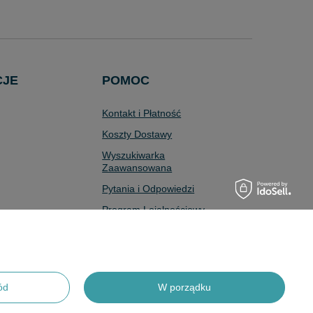
CJE
POMOC
Kontakt i Płatność
Koszty Dostawy
Wyszukiwarka
Zaawansowana
Pytania i Odpowiedzi
Program Lojalnościowy
Odstąpienie od Umowy
ód
W porządku