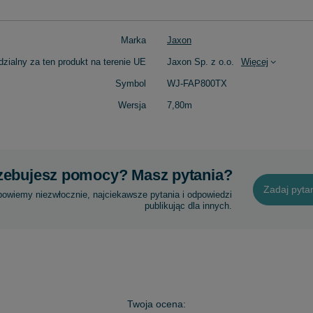
Marka
Jaxon
zialny za ten produkt na terenie UE
Jaxon Sp. z o.o.
Więcej
Symbol
WJ-FAP800TX
Wersja
7,80m
zebujesz pomocy? Masz pytania?
Zadaj pyta
powiemy niezwłocznie, najciekawsze pytania i odpowiedzi
publikując dla innych.
Twoja ocena: