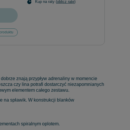
Kup na raty (
oblicz ratę
)
produktu
a dobrze znają przypływ adrenaliny w momencie
leszcza czy lina potrafi dostarczyć niezapomnianych
uczowym elementem całego zestawu.
e na spławik. W konstrukcji blanków
lementach spiralnym oplotem.