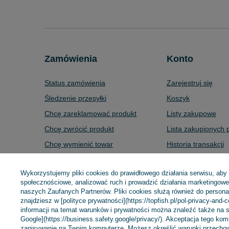
Zamówienia
Konto
Status zamówienia
Zarejestruj się
Śledzenie przesyłki
Koszyk
Chcę zareklamować produkt
Listy zakupowe
Chcę zwrócić produkt
Lista zakupionych 
Chcę wymienić towar
Historia transakcji
Kontakt
Moje rabaty
Wykorzystujemy pliki cookies do prawidłowego działania serwisu, aby
Newsletter
społecznościowe, analizować ruch i prowadzić działania marketingowe 
naszych Zaufanych Partnerów. Pliki cookies służą również do personali
znajdziesz w [polityce prywatności](https://topfish.pl/pol-privacy-and-
informacji na temat warunków i prywatności można znaleźć także na s
+48 695 775 577
kontakt@topfish.pl
TopFish Sp. z o.o.
Google](https://business.safety.google/privacy/). Akceptacja tego ko
zapisywanie na Twoim komputerze. Możesz określić warunki przechow