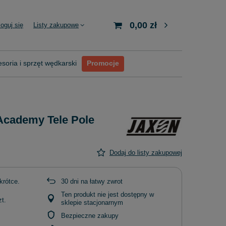
0,00 zł
loguj się
Listy zakupowe
soria i sprzęt wędkarski
Promocje
Academy Tele Pole
Dodaj do listy zakupowej
krótce
30
dni na łatwy zwrot
Ten produkt nie jest dostępny w
zt.
sklepie stacjonarnym
Bezpieczne zakupy