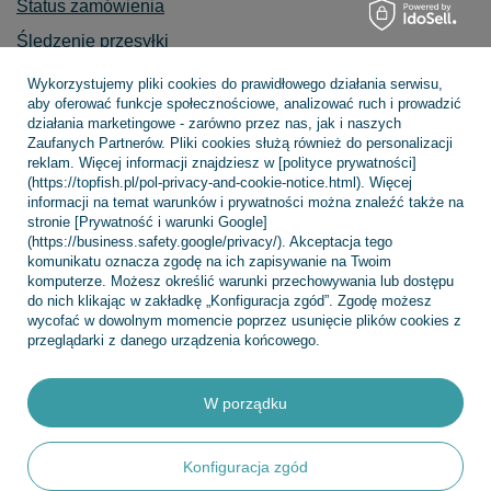
Status zamówienia
Śledzenie przesyłki
Chcę zareklamować produkt
Wykorzystujemy pliki cookies do prawidłowego działania serwisu,
aby oferować funkcje społecznościowe, analizować ruch i prowadzić
Chcę zwrócić produkt
działania marketingowe - zarówno przez nas, jak i naszych
Zaufanych Partnerów. Pliki cookies służą również do personalizacji
Chcę wymienić towar
reklam. Więcej informacji znajdziesz w [polityce prywatności]
Kontakt
(https://topfish.pl/pol-privacy-and-cookie-notice.html). Więcej
informacji na temat warunków i prywatności można znaleźć także na
stronie [Prywatność i warunki Google]
(https://business.safety.google/privacy/). Akceptacja tego
komunikatu oznacza zgodę na ich zapisywanie na Twoim
Konto
komputerze. Możesz określić warunki przechowywania lub dostępu
do nich klikając w zakładkę „Konfiguracja zgód”. Zgodę możesz
wycofać w dowolnym momencie poprzez usunięcie plików cookies z
przeglądarki z danego urządzenia końcowego.
Regulaminy
W porządku
INFORMACJE
Konfiguracja zgód