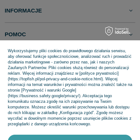
INFORMACJE
POMOC
Wykorzystujemy pliki cookies do prawidłowego działania serwisu,
aby oferować funkcje społecznościowe, analizować ruch i prowadzić
działania marketingowe - zarówno przez nas, jak i naszych
Zaufanych Partnerów. Pliki cookies służą również do personalizacji
+48 695 775 577
kontakt@topfish.pl
reklam. Więcej informacji znajdziesz w [polityce prywatności]
TopFish Sp. z o.o. Sp.k
,
Klasztorna 38
,
83-400
Kościerzyna
(https://topfish.pl/pol-privacy-and-cookie-notice.html). Więcej
informacji na temat warunków i prywatności można znaleźć także na
stronie [Prywatność i warunki Google]
(https://business.safety.google/privacy/). Akceptacja tego
komunikatu oznacza zgodę na ich zapisywanie na Twoim
W sklepie prezentujemy ceny brutto (z VAT).
komputerze. Możesz określić warunki przechowywania lub dostępu
do nich klikając w zakładkę „Konfiguracja zgód”. Zgodę możesz
wycofać w dowolnym momencie poprzez usunięcie plików cookies z
przeglądarki z danego urządzenia końcowego.