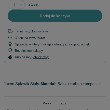
z
1
szt.
Dodaj do koszyka
Tania i szybka dostawa
30
dni na łatwy zwrot
Sprawdź, w którym sklepie obejrzysz i kupisz od ręki
Bezpieczne zakupy
Kup na raty (
oblicz ratę
)
Jaxon Spławik Stały.
Materiał:
Balsa+carbon composite.
Marka
Jaxon