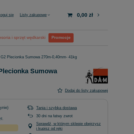
0,00 zł
loguj się
Listy zakupowe
soria i sprzęt wędkarski
Promocje
G2 Plecionka Sumowa 270m-0,40mm- 41kg
Plecionka Sumowa
Dodaj do listy zakupowej
ynie)
Tania i szybka dostawa
30
dni na łatwy zwrot
zt.
Sprawdź, w którym sklepie obejrzysz
i kupisz od ręki