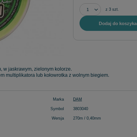
z
3
szt.
Dodaj do koszyka
, w jaskrawym, zielonym kolorze.
m multiplikatora lub kołowrotka z wolnym biegiem.
Marka
DAM
Symbol
3803040
Wersja
270m / 0,40mm