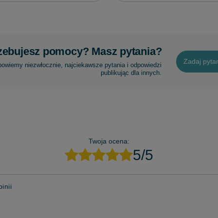
zebujesz pomocy? Masz pytania?
Zadaj pyta
powiemy niezwłocznie, najciekawsze pytania i odpowiedzi
publikując dla innych.
Twoja ocena:
5/5
inii