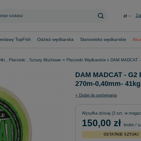
Za
zł
estawy TopFish
Odzież wędkarska
Stanowisko wędkarskie
Akce
yłki , Plecionki , Sznury Muchowe
Plecionki Wędkarskie
DAM MADCAT - 
DAM MADCAT - G2 
270m-0,40mm- 41kg
+ Dodaj do porównania
Wysyłka
dzisiaj
(3 szt. w magaz
150,00 zł
brutto
/
s
OSTATNIE SZTUKI