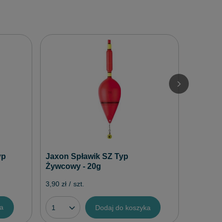
Jaxon 
Sumato 
10szt
4,10 zł
/
Jaxon Spławik SZ Typ
yp
Żywcowy - 20g
3,90 zł
/
szt.
ka
Dodaj do koszyka