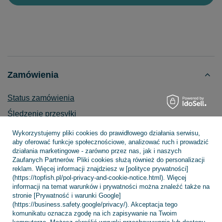
Zamówienia
Status zamówienia
Śledzenie przesyłki
Chcę zareklamować produkt
Wykorzystujemy pliki cookies do prawidłowego działania serwisu,
aby oferować funkcje społecznościowe, analizować ruch i prowadzić
Chcę zwrócić produkt
działania marketingowe - zarówno przez nas, jak i naszych
Zaufanych Partnerów. Pliki cookies służą również do personalizacji
Chcę wymienić towar
reklam. Więcej informacji znajdziesz w [polityce prywatności]
Kontakt
(https://topfish.pl/pol-privacy-and-cookie-notice.html). Więcej
informacji na temat warunków i prywatności można znaleźć także na
stronie [Prywatność i warunki Google]
(https://business.safety.google/privacy/). Akceptacja tego
komunikatu oznacza zgodę na ich zapisywanie na Twoim
Konto