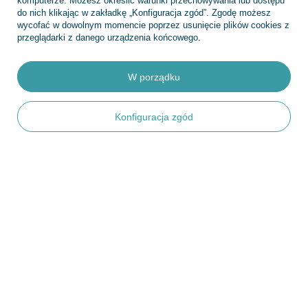
komputerze. Możesz określić warunki przechowywania lub dostępu
do nich klikając w zakładkę „Konfiguracja zgód”. Zgodę możesz
wycofać w dowolnym momencie poprzez usunięcie plików cookies z
przeglądarki z danego urządzenia końcowego.
Regulaminy
W porządku
INFORMACJE
Konfiguracja zgód
POMOC
+48 695 775 577
kontakt@topfish.pl
TopFish Sp. z o.o. Sp.k
,
Klasztorna 38
,
83-400
Kościerzyna
W sklepie prezentujemy ceny brutto (z VAT).