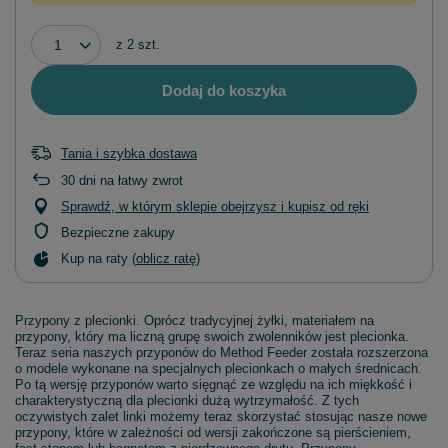
z
2
szt.
Dodaj do koszyka
Tania i szybka dostawa
30
dni na łatwy zwrot
Sprawdź, w którym sklepie obejrzysz i kupisz od ręki
Bezpieczne zakupy
Kup na raty (
oblicz ratę
)
Przypony z plecionki. Oprócz tradycyjnej żyłki, materiałem na
przypony, który ma liczną grupę swoich zwolenników jest plecionka.
Teraz seria naszych przyponów do Method Feeder została rozszerzona
o modele wykonane na specjalnych plecionkach o małych średnicach.
Po tą wersję przyponów warto sięgnąć ze względu na ich miękkość i
charakterystyczną dla plecionki dużą wytrzymałość. Z tych
oczywistych zalet linki możemy teraz skorzystać stosując nasze nowe
przypony, które w zależności od wersji zakończone są pierścieniem,