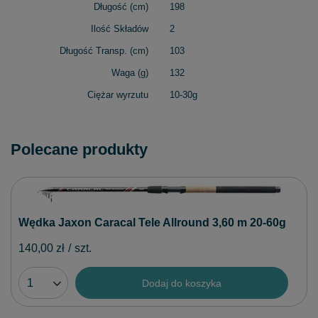
Długość (cm)
198
Ilość Składów
2
Długość Transp. (cm)
103
Waga (g)
132
Ciężar wyrzutu
10-30g
Polecane produkty
Wędka Jaxon Caracal Tele Allround 3,60 m 20-60g
140,00 zł
/
szt.
Dodaj do koszyka