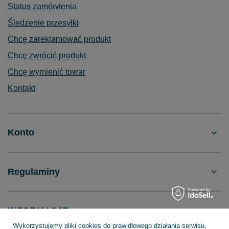
Status zamówienia
Śledzenie przesyłki
Chcę zareklamować produkt
Chcę zwrócić produkt
Chcę wymienić towar
Kontakt
Konto
Regulaminy
INFORMACJE
Wykorzystujemy pliki cookies do prawidłowego działania serwisu,