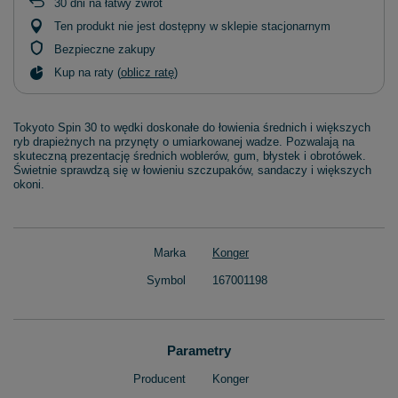
30
dni na łatwy zwrot
Ten produkt nie jest dostępny w sklepie stacjonarnym
Bezpieczne zakupy
Kup na raty (
oblicz ratę
)
Tokyoto Spin 30 to wędki doskonałe do łowienia średnich i większych
ryb drapieżnych na przynęty o umiarkowanej wadze. Pozwalają na
skuteczną prezentację średnich woblerów, gum, błystek i obrotówek.
Świetnie sprawdzą się w łowieniu szczupaków, sandaczy i większych
okoni.
Marka
Konger
Symbol
167001198
Parametry
Producent
Konger