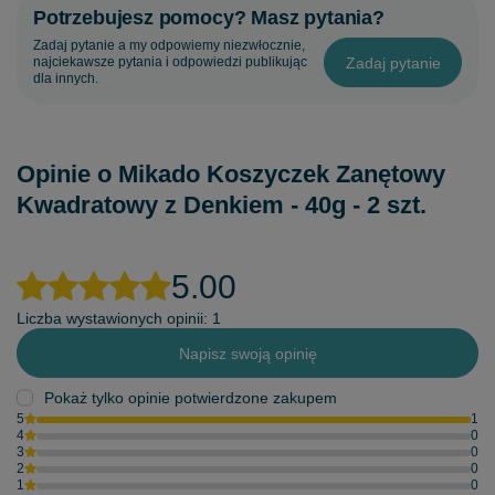
Potrzebujesz pomocy? Masz pytania?
Zadaj pytanie a my odpowiemy niezwłocznie,
Zadaj pytanie
najciekawsze pytania i odpowiedzi publikując
dla innych.
Opinie o Mikado Koszyczek Zanętowy
Kwadratowy z Denkiem - 40g - 2 szt.
5.00
Liczba wystawionych opinii: 1
Napisz swoją opinię
Pokaż tylko opinie potwierdzone zakupem
5
1
4
0
3
0
2
0
1
0