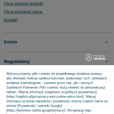
Chcę zwrócić produkt
Chcę wymienić towar
Kontakt
Konto
Regulaminy
Wykorzystujemy pliki cookies do prawidłowego działania serwisu,
aby oferować funkcje społecznościowe, analizować ruch i prowadzić
INFORMACJE
działania marketingowe - zarówno przez nas, jak i naszych
Zaufanych Partnerów. Pliki cookies służą również do personalizacji
reklam. Więcej informacji znajdziesz w [polityce prywatności]
(https://topfish.pl/pol-privacy-and-cookie-notice.html). Więcej
POMOC
informacji na temat warunków i prywatności można znaleźć także na
stronie [Prywatność i warunki Google]
(https://business.safety.google/privacy/). Akceptacja tego