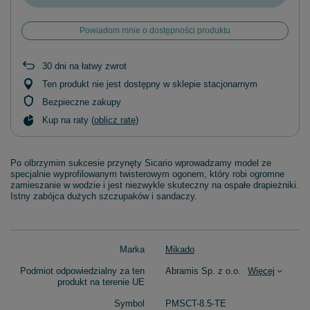
Powiadom mnie o dostępności produktu
30
dni na łatwy zwrot
Ten produkt nie jest dostępny w sklepie stacjonarnym
Bezpieczne zakupy
Kup na raty (
oblicz ratę
)
Po olbrzymim sukcesie przynęty Sicario wprowadzamy model ze
specjalnie wyprofilowanym twisterowym ogonem, który robi ogromne
zamieszanie w wodzie i jest niezwykle skuteczny na ospałe drapieżniki.
Istny zabójca dużych szczupaków i sandaczy.
Marka
Mikado
Podmiot odpowiedzialny za ten
Abramis Sp. z o.o.
Więcej
produkt na terenie UE
Symbol
PMSCT-8.5-TE