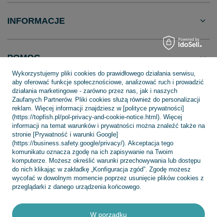
INFORMACJE
POMOC
Wykorzystujemy pliki cookies do prawidłowego działania serwisu,
aby oferować funkcje społecznościowe, analizować ruch i prowadzić
działania marketingowe - zarówno przez nas, jak i naszych
Zaufanych Partnerów. Pliki cookies służą również do personalizacji
reklam. Więcej informacji znajdziesz w [polityce prywatności]
+48 695 775 577
kontakt@topfish.pl
(https://topfish.pl/pol-privacy-and-cookie-notice.html). Więcej
TopFish Sp. z o.o. Sp.k
,
Klasztorna 38
,
83-400
Kościerzyna
informacji na temat warunków i prywatności można znaleźć także na
stronie [Prywatność i warunki Google]
(https://business.safety.google/privacy/). Akceptacja tego
komunikatu oznacza zgodę na ich zapisywanie na Twoim
komputerze. Możesz określić warunki przechowywania lub dostępu
W sklepie prezentujemy ceny brutto (z VAT).
do nich klikając w zakładkę „Konfiguracja zgód”. Zgodę możesz
wycofać w dowolnym momencie poprzez usunięcie plików cookies z
przeglądarki z danego urządzenia końcowego.
W porządku