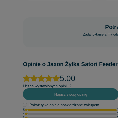
Potr
Zadaj pytanie a my od
Opinie o Jaxon Żyłka Satori Feede
5.00
Liczba wystawionych opinii: 2
Napisz swoją opinię
Pokaż tylko opinie potwierdzone zakupem
5
4
3