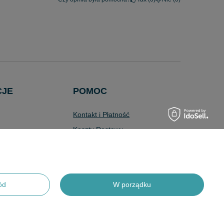
CJE
POMOC
Kontakt i Płatność
Koszty Dostawy
Wyszukiwarka
Zaawansowana
Pytania i Odpowiedzi
Program Lojalnościowy
ód
W porządku
Odstąpienie od Umowy