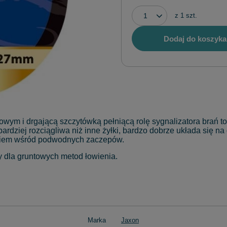
z
1
szt.
Dodaj do koszyka
wym i drgającą szczytówką pełniącą rolę sygnalizatora brań to
bardziej rozciągliwa niż inne żyłki, bardzo dobrze układa się n
rciem wśród podwodnych zaczepów.
y dla gruntowych metod łowienia.
Marka
Jaxon