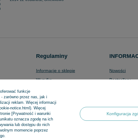
0
0
Regulaminy
INFORMA
Informacje o sklepie
Nowości
Wysyłka
Bestsellery
Sposoby płatności i prowizje
Promocje
 oferować funkcje
- zarówno przez nas, jak i
produktów
Regulamin
Aktualności
zacji reklam. Więcej informacji
Polityka prywatności
cookie-notice.html). Więcej
tronie [Prywatność i warunki
Konfiguracja zg
Odstąpienie od umowy
munikatu oznacza zgodę na ich
ywania lub dostępu do nich
Zarządzaj plikami cookie
dowolnym momencie poprzez
go.