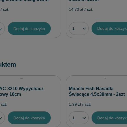
14,70 zł
/
szt.
/
szt.
Dodaj do koszy
Dodaj do koszyka
uktem
 AC-3210 Wypychacz
Miracle Fish Nasadki
kowy 16cm
Świecące 4,5x39mm - 2szt
szt.
1,99 zł
/
szt.
Dodaj do koszyka
Dodaj do koszy