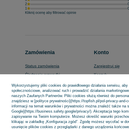
2
1
Kliknij ocenę aby filtrować opinie
Zamówienia
Konto
Status zamówienia
Zarejestruj się
Śledzenie przesyłki
Koszyk
Chcę zareklamować produkt
Listy zakupowe
Wykorzystujemy pliki cookies do prawidłowego działania serwisu, aby
społecznościowe, analizować ruch i prowadzić działania marketingowe 
Chcę zwrócić produkt
Lista zakupionych 
naszych Zaufanych Partnerów. Pliki cookies służą również do personali
Chcę wymienić towar
Historia transakcji
znajdziesz w [polityce prywatności](https://topfish.pl/pol-privacy-and-
informacji na temat warunków i prywatności można znaleźć także na s
Kontakt
Moje rabaty
Google](https://business.safety.google/privacy/). Akceptacja tego ko
zapisywanie na Twoim komputerze. Możesz określić warunki przechow
Newsletter
klikając w zakładkę „Konfiguracja zgód”. Zgodę możesz wycofać w 
usunięcie plików cookies z przeglądarki z danego urządzenia końcowe