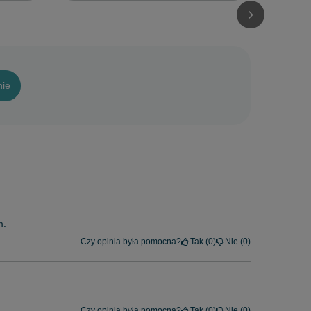
nie
m.
Czy opinia była pomocna?
Tak
0
Nie
0
Czy opinia była pomocna?
Tak
0
Nie
0