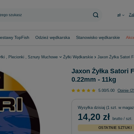
Za
zł
estawy TopFish
Odzież wędkarska
Stanowisko wędkarskie
Akce
yłki , Plecionki , Sznury Muchowe
Żyłki Wędkarskie
Jaxon Żyłka Satori 
Jaxon Żyłka Satori 
0.22mm - 11kg
5.00/5.00
Opinie (2
Wysyłka
dzisiaj
(1 szt. w magaz
14,20 zł
brutto
/
szt.
OSTATNIE SZTUKI