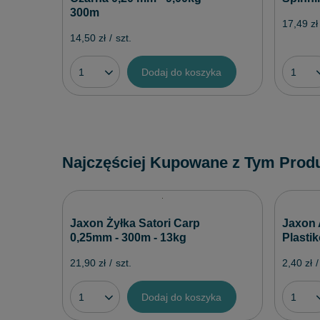
300m
17,49 zł
14,50 zł
/
szt.
Dodaj do koszyka
Najczęściej Kupowane z Tym Prod
Jaxon Żyłka Satori Carp
Jaxon
0,25mm - 300m - 13kg
Plasti
21,90 zł
/
szt.
2,40 zł
/
Dodaj do koszyka