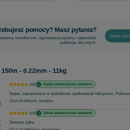
zebujesz pomocy? Masz pytania?
Zadaj pyta
powiemy niezwłocznie, najciekawsze pytania i odpowiedzi
publikując dla innych.
r 150m - 0.22mm - 11kg
5/5
Opinia potwierdzona zakupem
Super, zapakowana w dodatkowe opakowanie fabryczne, Poleca
2016-04-09
Kamil, Grodków
5/5
Opinia potwierdzona zakupem
2
Świetna żyłka.
0
0
2014-12-09
Bartosz, Gniewkowo