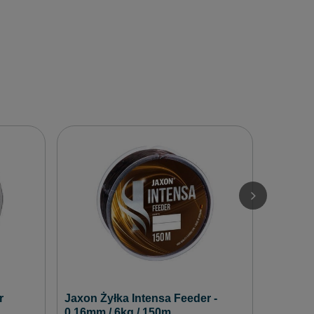
Mikado 
Clear 0
12,99 zł
/
r
Jaxon Żyłka Intensa Feeder -
0,16mm / 6kg / 150m