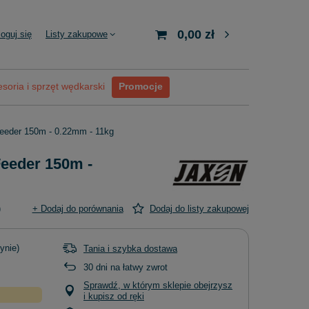
0,00 zł
loguj się
Listy zakupowe
soria i sprzęt wędkarski
Promocje
Feeder 150m - 0.22mm - 11kg
Feeder 150m -
)
+ Dodaj do porównania
Dodaj do listy zakupowej
ynie)
Tania i szybka dostawa
30
dni na łatwy zwrot
Sprawdź, w którym sklepie obejrzysz
i kupisz od ręki