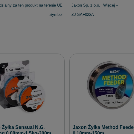
zialny za ten produkt na terenie UE
Jaxon Sp. z o.o.
Więcej
Symbol
ZJ-SAF022A
Jaxon Żyłka Method Feede
 Żyłka Sensual N.G.
0,18mm-150m
ng 0.08mm-1.5kg-300m