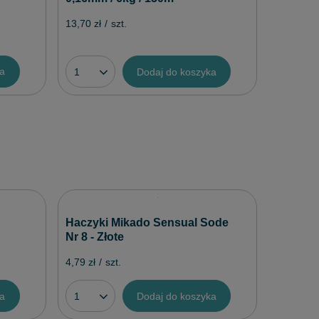
13,70 zł
/
szt.
ka
Dodaj do koszyka
Jaxon 
Haczyki Mikado Sensual Sode
Kulek -
Nr 8 - Złote
2,90 zł
/
4,79 zł
/
szt.
ka
Dodaj do koszyka