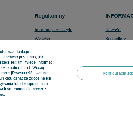
Regulaminy
INFORMA
Informacje o sklepie
Nowości
Wysyłka
Bestsellery
Sposoby płatności i prowizje
Promocje
 oferować funkcje
produktów
Regulamin
Aktualności
- zarówno przez nas, jak i
zacji reklam. Więcej informacji
Polityka prywatności
cookie-notice.html). Więcej
tronie [Prywatność i warunki
Konfiguracja zg
Odstąpienie od umowy
munikatu oznacza zgodę na ich
Zarządzaj plikami cookie
ywania lub dostępu do nich
dowolnym momencie poprzez
go.
 Sp.k
,
Klasztorna 38
,
83-400
Kościerzyna