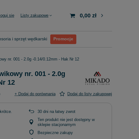
0,00 zł
loguj się
Listy zakupowe
soria i sprzęt wędkarski
Promocje
wy nr. 001 - 2.0g -0.14/0.12mm - Hak Nr 12
ikowy nr. 001 - 2.0g
Nr 12
)
+ Dodaj do porównania
Dodaj do listy zakupowej
krótce
30
dni na łatwy zwrot
Ten produkt nie jest dostępny w
sklepie stacjonarnym
Bezpieczne zakupy