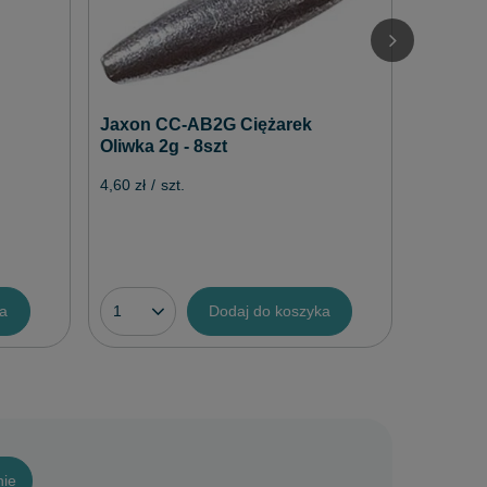
Przypo
4,50 zł
/
Jaxon CC-AB2G Ciężarek
Oliwka 2g - 8szt
4,60 zł
/
szt.
ka
Dodaj do koszyka
nie