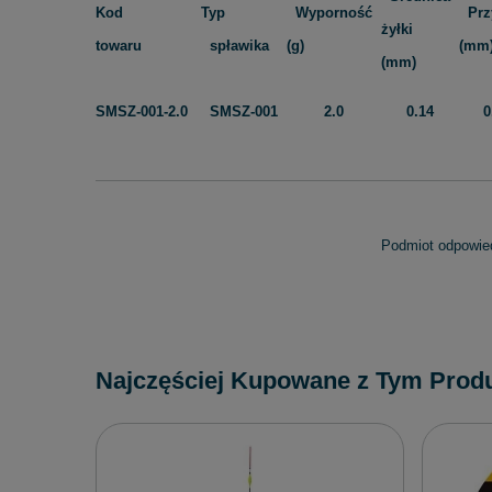
Kod
Typ
Wyporność
Prz
żyłki
towaru
spławika
(g)
(mm
(mm)
SMSZ-001-2.0
SMSZ-001
2.0
0.14
0
Podmiot odpowied
Najczęściej Kupowane z Tym Prod