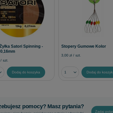
Żyłka Satori Spinning -
Stopery Gumowe Kolor
 0,16mm
3,00 zł
/
szt.
/
szt.
Dodaj do koszyka
Dodaj do koszy
zebujesz pomocy? Masz pytania?
Zadaj pyta