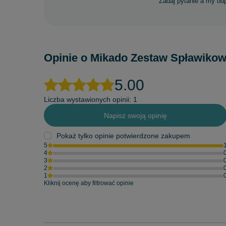
Zadaj pytanie a my od
Opinie o Mikado Zestaw Spławikowy 
5.00
Liczba wystawionych opinii: 1
Napisz swoją opinię
Pokaż tylko opinie potwierdzone zakupem
5
4
3
2
1
Kliknij ocenę aby filtrować opinie