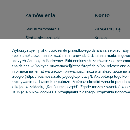
Zamówienia
Konto
Status zamówienia
Zarejestruj się
Śledzenie przesyłki
Koszyk
Chcę zareklamować produkt
Listy zakupowe
Wykorzystujemy pliki cookies do prawidłowego działania serwisu, aby
Chcę zwrócić produkt
Lista zakupionych 
społecznościowe, analizować ruch i prowadzić działania marketingowe 
naszych Zaufanych Partnerów. Pliki cookies służą również do personali
Chcę wymienić towar
Historia transakcji
znajdziesz w [polityce prywatności](https://topfish.pl/pol-privacy-and-
informacji na temat warunków i prywatności można znaleźć także na s
Kontakt
Moje rabaty
Google](https://business.safety.google/privacy/). Akceptacja tego ko
Newsletter
zapisywanie na Twoim komputerze. Możesz określić warunki przechow
klikając w zakładkę „Konfiguracja zgód”. Zgodę możesz wycofać w 
usunięcie plików cookies z przeglądarki z danego urządzenia końcowe
+48 695 775 577
kontakt@topfish.pl
TopFish Sp. z o.o.
W sklepie prezentujemy ceny brutto (z VAT).