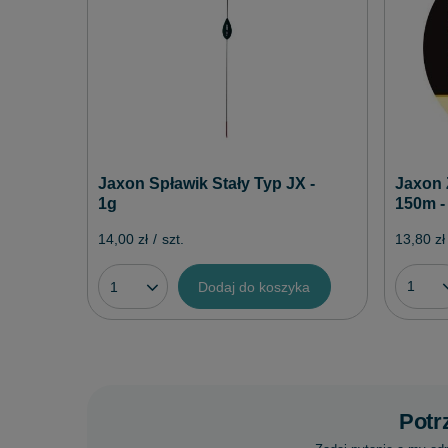
Jaxon Spławik Stały Typ JX -
Jaxon 
1g
150m -
14,00 zł
/
szt.
13,80 zł
Dodaj do koszyka
Potr