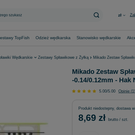
Za
zł
estawy TopFish
Odzież wędkarska
Stanowisko wędkarskie
Akce
pławiki Wędkarskie
Zestawy Spławikowe z Żyłką
Mikado Zestaw Spławiko
Mikado Zestaw Spław
-0.14/0.12mm - Hak 
5.00/5.00
Opinie (1
Produkt niedostepny, dostawa w
8,69 zł
brutto
/
szt.