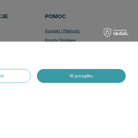
CJE
POMOC
Kontakt i Płatność
Koszty Dostawy
Wyszukiwarka
Zaawansowana
Pytania i Odpowiedzi
Program Lojalnościowy
ód
W porządku
Odstąpienie od Umowy