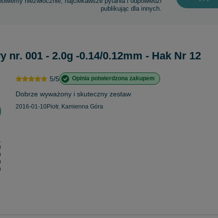
powiemy niezwłocznie, najciekawsze pytania i odpowiedzi
publikując dla innych.
nr. 001 - 2.0g -0.14/0.12mm - Hak Nr 12
5/5
Opinia potwierdzona zakupem
Dobrze wyważony i skuteczny zestaw
2016-01-10
Piotr, Kamienna Góra
1
0
0
0
0