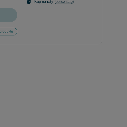
Kup na raty (
oblicz ratę
)
produktu