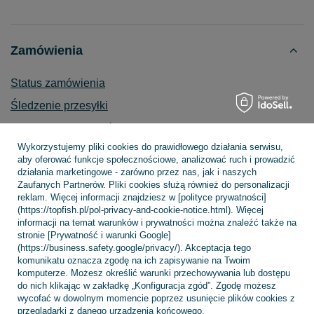
Zamówienia
Status zamówienia
Śledzenie przesyłki
Chcę zareklamować produkt
Wykorzystujemy pliki cookies do prawidłowego działania serwisu,
Chcę zwrócić produkt
aby oferować funkcje społecznościowe, analizować ruch i prowadzić
działania marketingowe - zarówno przez nas, jak i naszych
Chcę wymienić towar
Zaufanych Partnerów. Pliki cookies służą również do personalizacji
Kontakt
reklam. Więcej informacji znajdziesz w [polityce prywatności]
(https://topfish.pl/pol-privacy-and-cookie-notice.html). Więcej
informacji na temat warunków i prywatności można znaleźć także na
stronie [Prywatność i warunki Google]
(https://business.safety.google/privacy/). Akceptacja tego
Konto
komunikatu oznacza zgodę na ich zapisywanie na Twoim
komputerze. Możesz określić warunki przechowywania lub dostępu
do nich klikając w zakładkę „Konfiguracja zgód”. Zgodę możesz
wycofać w dowolnym momencie poprzez usunięcie plików cookies z
Regulaminy
przeglądarki z danego urządzenia końcowego.