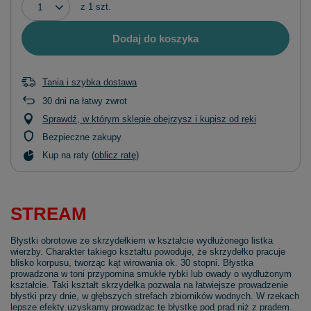
z
1
szt.
Dodaj do koszyka
Tania i szybka dostawa
30
dni na łatwy zwrot
Sprawdź, w którym sklepie obejrzysz i kupisz od ręki
Bezpieczne zakupy
Kup na raty (
oblicz ratę
)
STREAM
Błystki obrotowe ze skrzydełkiem w kształcie wydłużonego listka
wierzby. Charakter takiego kształtu powoduje, że skrzydełko pracuje
blisko korpusu, tworząc kąt wirowania ok. 30 stopni. Błystka
prowadzona w toni przypomina smukłe rybki lub owady o wydłużonym
kształcie. Taki kształt skrzydełka pozwala na łatwiejsze prowadzenie
błystki przy dnie, w głębszych strefach zbiorników wodnych. W rzekach
lepsze efekty uzyskamy prowadząc tę błystkę pod prąd niż z prądem.