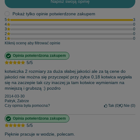
Napisz swoją opinię
Pokaż tylko opinie potwierdzone zakupem
5
3
4
0
3
0
2
0
1
0
Kliknij ocenę aby filtrować opinie
Opinia potwierdzona zakupem
5/5
kotwiczka 2 rozmiary za duża słabej jakości ale za tą cene do
jakości nie można się przyczepić przy żyłce 0,18 kotwica wygieła
się na zaczepie tak czy inaczej ja tam kotwice wymieniam na
mniejszą i grubszą :) pozdro
2014-03-30
Patryk, Zabrze
Czy opinia była pomocna?
Tak
0
Nie
0
Opinia potwierdzona zakupem
5/5
Pięknie pracuje w wodzie, polecam.