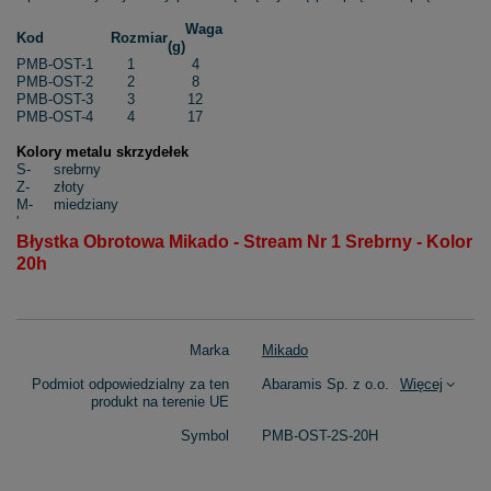
Waga
Kod
Rozmiar
(g)
PMB-OST-1
1
4
PMB-OST-2
2
8
PMB-OST-3
3
12
PMB-OST-4
4
17
Kolory metalu skrzydełek
S-
srebrny
Z-
złoty
M-
miedziany
'
Błystka Obrotowa Mikado - Stream Nr 1 Srebrny - Kolor
20h
Marka
Mikado
Podmiot odpowiedzialny za ten
Abaramis Sp. z o.o.
Więcej
produkt na terenie UE
Symbol
PMB-OST-2S-20H