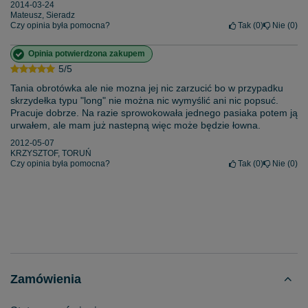
2014-03-24
Mateusz, Sieradz
Czy opinia była pomocna?
Tak
0
Nie
0
Opinia potwierdzona zakupem
5/5
Tania obrotówka ale nie mozna jej nic zarzucić bo w przypadku
skrzydełka typu "long" nie można nic wymyślić ani nic popsuć.
Pracuje dobrze. Na razie sprowokowała jednego pasiaka potem ją
urwałem, ale mam już nastepną więc może będzie łowna.
2012-05-07
KRZYSZTOF, TORUŃ
Czy opinia była pomocna?
Tak
0
Nie
0
Zamówienia