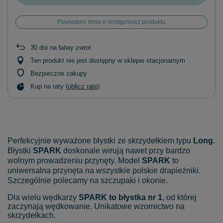
Powiadom mnie o dostępności produktu
30
dni na łatwy zwrot
Ten produkt nie jest dostępny w sklepie stacjonarnym
Bezpieczne zakupy
Kup na raty (
oblicz ratę
)
Perfekcyjnie wyważone błystki ze skrzydełkiem typu
Long
.
Błystki
SPARK
doskonale wirują nawet przy bardzo
wolnym prowadzeniu przynęty. Model
SPARK
to
uniwersalna przynęta na wszystkie polskie drapieżniki.
Szczególnie polecamy na szczupaki i okonie.
Dla wielu wędkarzy
SPARK to błystka nr 1
, od której
zaczynają wędkowanie. Unikatowe wzornictwo na
skrzydełkach.