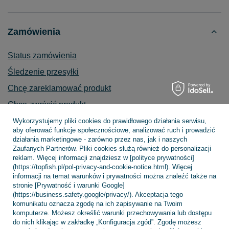
Zamówienia
Status zamówienia
Śledzenie przesyłki
Chcę zareklamować produkt
Chcę zwrócić produkt
Chcę wymienić towar
Wykorzystujemy pliki cookies do prawidłowego działania serwisu,
aby oferować funkcje społecznościowe, analizować ruch i prowadzić
Kontakt
działania marketingowe - zarówno przez nas, jak i naszych
Zaufanych Partnerów. Pliki cookies służą również do personalizacji
reklam. Więcej informacji znajdziesz w [polityce prywatności]
(https://topfish.pl/pol-privacy-and-cookie-notice.html). Więcej
informacji na temat warunków i prywatności można znaleźć także na
Konto
stronie [Prywatność i warunki Google]
(https://business.safety.google/privacy/). Akceptacja tego
komunikatu oznacza zgodę na ich zapisywanie na Twoim
komputerze. Możesz określić warunki przechowywania lub dostępu
Regulaminy
do nich klikając w zakładkę „Konfiguracja zgód”. Zgodę możesz