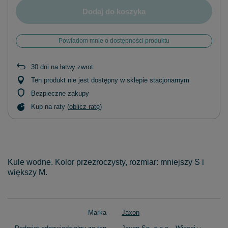
Dodaj do koszyka
Powiadom mnie o dostępności produktu
30
dni na łatwy zwrot
Ten produkt nie jest dostępny w sklepie stacjonarnym
Bezpieczne zakupy
Kup na raty (
oblicz ratę
)
Kule wodne. Kolor przezroczysty, rozmiar: mniejszy S i
większy M.
Marka
Jaxon