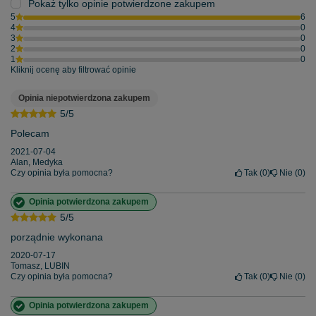
Pokaż tylko opinie potwierdzone zakupem
5
6
4
0
3
0
2
0
1
0
Kliknij ocenę aby filtrować opinie
Opinia niepotwierdzona zakupem
5/5
Polecam
2021-07-04
Alan, Medyka
Czy opinia była pomocna?
Tak
0
Nie
0
Opinia potwierdzona zakupem
5/5
porządnie wykonana
2020-07-17
Tomasz, LUBIN
Czy opinia była pomocna?
Tak
0
Nie
0
Opinia potwierdzona zakupem