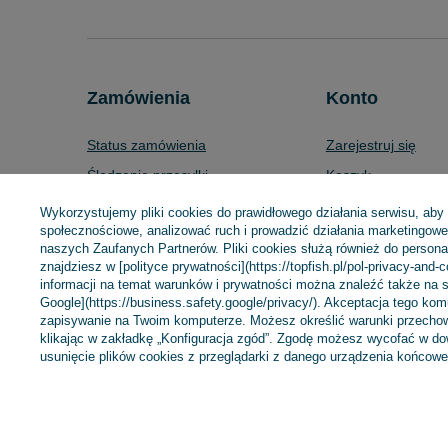
Zamówienia
Konto
Status zamówienia
Zarejestruj się
Śledzenie przesyłki
Koszyk
Chcę zareklamować produkt
Listy zakupowe
Wykorzystujemy pliki cookies do prawidłowego działania serwisu, aby
społecznościowe, analizować ruch i prowadzić działania marketingowe 
Chcę zwrócić produkt
Lista zakupionych 
naszych Zaufanych Partnerów. Pliki cookies służą również do personali
Chcę wymienić towar
Historia transakcji
znajdziesz w [polityce prywatności](https://topfish.pl/pol-privacy-and-
informacji na temat warunków i prywatności można znaleźć także na s
Kontakt
Moje rabaty
Google](https://business.safety.google/privacy/). Akceptacja tego ko
zapisywanie na Twoim komputerze. Możesz określić warunki przechow
Newsletter
klikając w zakładkę „Konfiguracja zgód”. Zgodę możesz wycofać w 
usunięcie plików cookies z przeglądarki z danego urządzenia końcowe
+48 695 775 577
kontakt@topfish.pl
TopFish Sp. z o.o.