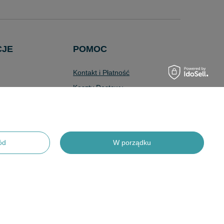
CJE
POMOC
Kontakt i Płatność
Koszty Dostawy
Wyszukiwarka
Zaawansowana
Pytania i Odpowiedzi
Program Lojalnościowy
ód
W porządku
Odstąpienie od Umowy