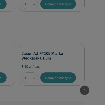
ka
Dodaj do koszyka
Jaxon G
Jaxon AJ-FT105 Miarka
6szt
Wędkarska 1.5m
3,40 zł
/
3,90 zł
/
szt.
ka
Dodaj do koszyka