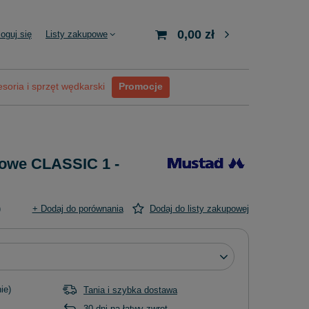
0,00 zł
loguj się
Listy zakupowe
soria i sprzęt wędkarski
Promocje
owe CLASSIC 1 -
)
+ Dodaj do porównania
Dodaj do listy zakupowej
ie)
Tania i szybka dostawa
30
dni na łatwy zwrot