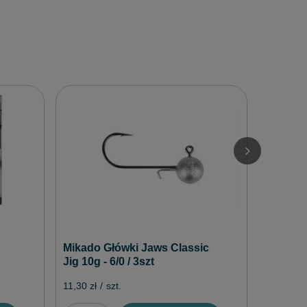
Główka
Micro 1
9,00 zł
/
Mikado Główki Jaws Classic
Jig 10g - 6/0 / 3szt
11,30 zł
/
szt.