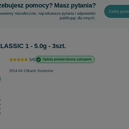
zebujesz pomocy? Masz pytania?
Zadaj pyta
powiemy niezwłocznie, najciekawsze pytania i odpowiedzi
publikując dla innych.
SSIC 1 - 5.0g - 3szt.
5/5
Opinia potwierdzona zakupem
2014-04-13
Karol, Kozienice
1
0
0
0
0