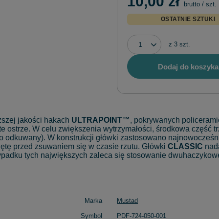
10,00 zł
brutto
/
szt.
OSTATNIE SZTUKI
z
3
szt.
Dodaj do koszyka
ższej jakości hakach
ULTRAPOINT™
, pokrywanych policeram
ste ostrze. W celu zwiększenia wytrzymałości, środkowa część 
owo odkuwany). W konstrukcji główki zastosowano najnowocześ
nętę przed zsuwaniem się w czasie rzutu. Główki
CLASSIC
nada
padku tych największych zaleca się stosowanie dwuhaczykowe
Marka
Mustad
Symbol
PDF-724-050-001