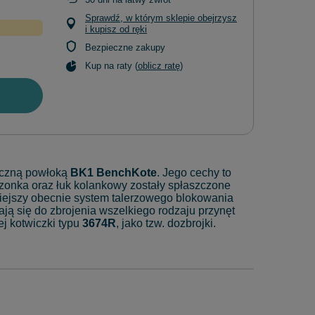
Sprawdź, w którym sklepie obejrzysz
i kupisz od ręki
Bezpieczne zakupy
Kup na raty (
oblicz ratę
)
iczną powłoką
BK1 BenchKote
. Jego cechy to
trzonka oraz łuk kolankowy zostały spłaszczone
niejszy obecnie system talerzowego blokowania
ją się do zbrojenia wszelkiego rodzaju przynęt
j kotwiczki typu
3674R
, jako tzw. dozbrojki.