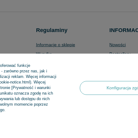
Regulaminy
INFORMA
Informacje o sklepie
Nowości
Wysyłka
Bestsellery
Sposoby płatności i prowizje
Promocje
 oferować funkcje
- zarówno przez nas, jak i
produktów
Regulamin
Aktualności
zacji reklam. Więcej informacji
Polityka prywatności
cookie-notice.html). Więcej
tronie [Prywatność i warunki
Konfiguracja zg
Odstąpienie od umowy
munikatu oznacza zgodę na ich
ywania lub dostępu do nich
Zarządzaj plikami cookie
dowolnym momencie poprzez
go.
 Sp.k
,
Klasztorna 38
,
83-400
Kościerzyna