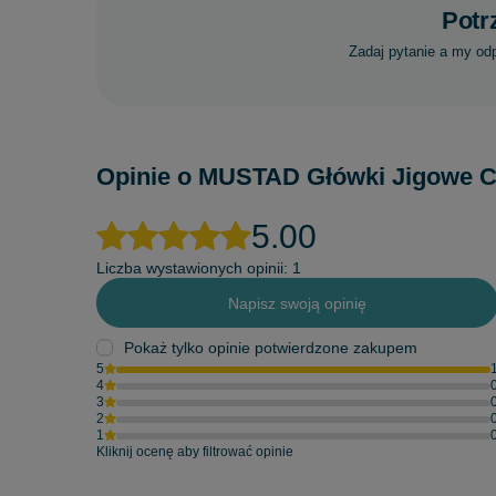
Potr
Zadaj pytanie a my od
Opinie o MUSTAD Główki Jigowe CLA
5.00
Liczba wystawionych opinii: 1
Napisz swoją opinię
Pokaż tylko opinie potwierdzone zakupem
5
4
3
2
1
Kliknij ocenę aby filtrować opinie