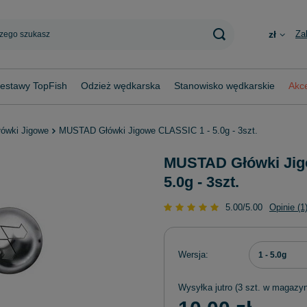
Za
zł
estawy TopFish
Odzież wędkarska
Stanowisko wędkarskie
Akce
łówki Jigowe
MUSTAD Główki Jigowe CLASSIC 1 - 5.0g - 3szt.
MUSTAD Główki Jig
5.0g - 3szt.
5.00/5.00
Opinie (1
Wersja
1 - 5.0g
Wysyłka
jutro
(3 szt. w magazyn