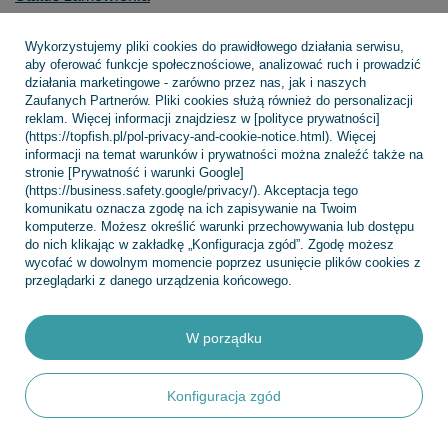
Śledzenie przesyłki
Wykorzystujemy pliki cookies do prawidłowego działania serwisu,
Chcę zareklamować produkt
aby oferować funkcje społecznościowe, analizować ruch i prowadzić
działania marketingowe - zarówno przez nas, jak i naszych
Chcę zwrócić produkt
Zaufanych Partnerów. Pliki cookies służą również do personalizacji
reklam. Więcej informacji znajdziesz w [polityce prywatności]
Chcę wymienić towar
(https://topfish.pl/pol-privacy-and-cookie-notice.html). Więcej
informacji na temat warunków i prywatności można znaleźć także na
Kontakt
stronie [Prywatność i warunki Google]
(https://business.safety.google/privacy/). Akceptacja tego
komunikatu oznacza zgodę na ich zapisywanie na Twoim
komputerze. Możesz określić warunki przechowywania lub dostępu
Konto
do nich klikając w zakładkę „Konfiguracja zgód”. Zgodę możesz
wycofać w dowolnym momencie poprzez usunięcie plików cookies z
przeglądarki z danego urządzenia końcowego.
Regulaminy
W porządku
INFORMACJE
Konfiguracja zgód