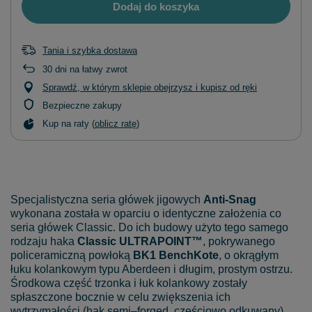
Dodaj do koszyka
Tania i szybka dostawa
30
dni na łatwy zwrot
Sprawdź, w którym sklepie obejrzysz i kupisz od ręki
Bezpieczne zakupy
Kup na raty (
oblicz ratę
)
Specjalistyczna seria główek jigowych
Anti-Snag
wykonana została w oparciu o identyczne założenia co
seria główek Classic. Do ich budowy użyto tego samego
rodzaju haka
Classic ULTRAPOINT™
, pokrywanego
policeramiczną powłoką
BK1 BenchKote
, o okrągłym
łuku kolankowym typu Aberdeen i długim, prostym ostrzu.
Środkowa część trzonka i łuk kolankowy zostały
spłaszczone bocznie w celu zwiększenia ich
wytrzymałości (hak semi–forged, częściowo odkuwany).