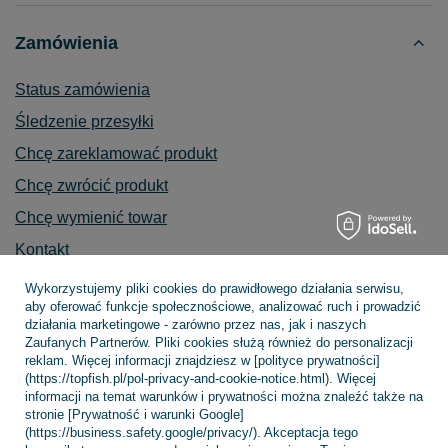
Zamówienia
Status zamówienia
Śledzenie przesyłki
Chcę zareklamować produkt
Chcę zwrócić produkt
Chcę wymienić towar
Kontakt
Wykorzystujemy pliki cookies do prawidłowego działania serwisu,
aby oferować funkcje społecznościowe, analizować ruch i prowadzić
działania marketingowe - zarówno przez nas, jak i naszych
Konto
Zaufanych Partnerów. Pliki cookies służą również do personalizacji
reklam. Więcej informacji znajdziesz w [polityce prywatności]
(https://topfish.pl/pol-privacy-and-cookie-notice.html). Więcej
informacji na temat warunków i prywatności można znaleźć także na
Regulaminy
stronie [Prywatność i warunki Google]
(https://business.safety.google/privacy/). Akceptacja tego