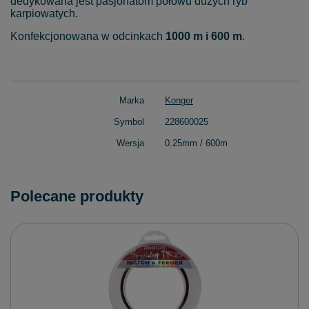
dedykowana jest pasjonatom połowu dużych ryb
karpiowatych.
Konfekcjonowana w odcinkach
1000 m i 600 m
.
Marka
Konger
Symbol
228600025
Wersja
0.25mm / 600m
Polecane produkty