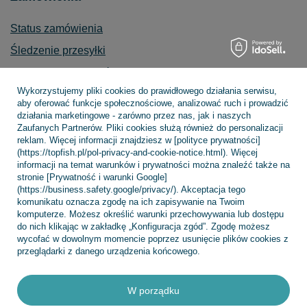
Status zamówienia
Śledzenie przesyłki
Chcę zareklamować produkt
Wykorzystujemy pliki cookies do prawidłowego działania serwisu,
Chcę zwrócić produkt
aby oferować funkcje społecznościowe, analizować ruch i prowadzić
działania marketingowe - zarówno przez nas, jak i naszych
Chcę wymienić towar
Zaufanych Partnerów. Pliki cookies służą również do personalizacji
Kontakt
reklam. Więcej informacji znajdziesz w [polityce prywatności]
(https://topfish.pl/pol-privacy-and-cookie-notice.html). Więcej
informacji na temat warunków i prywatności można znaleźć także na
stronie [Prywatność i warunki Google]
(https://business.safety.google/privacy/). Akceptacja tego
Konto
komunikatu oznacza zgodę na ich zapisywanie na Twoim
komputerze. Możesz określić warunki przechowywania lub dostępu
do nich klikając w zakładkę „Konfiguracja zgód”. Zgodę możesz
wycofać w dowolnym momencie poprzez usunięcie plików cookies z
Regulaminy
przeglądarki z danego urządzenia końcowego.
W porządku
INFORMACJE