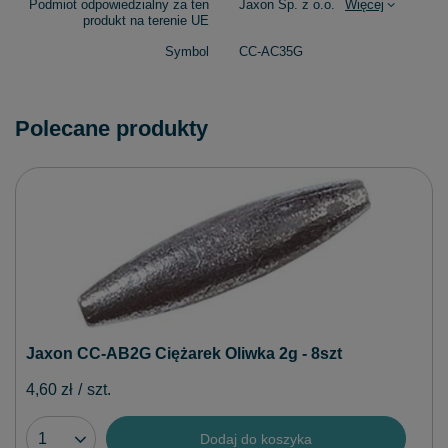
Podmiot odpowiedzialny za ten
Jaxon Sp. z o.o.
Więcej
produkt na terenie UE
Symbol
CC-AC35G
Polecane produkty
Jaxon CC-AB2G Ciężarek Oliwka 2g - 8szt
4,60 zł
/
szt.
Dodaj do koszyka