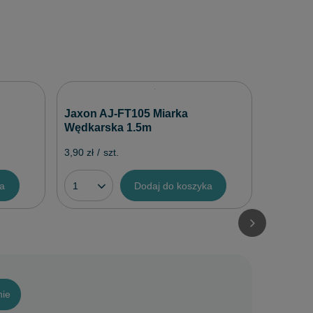
Jaxon 
Jaxon AJ-FT105 Miarka
Przypo
Wędkarska 1.5m
6,00 zł
/
3,90 zł
/
szt.
ka
Dodaj do koszyka
nie