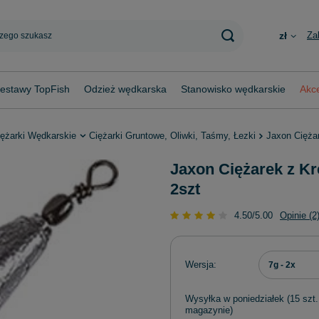
Za
zł
estawy TopFish
Odzież wędkarska
Stanowisko wędkarskie
Akce
iężarki Wędkarskie
Ciężarki Gruntowe, Oliwki, Taśmy, Łezki
Jaxon Ciężar
Jaxon Ciężarek z Krę
2szt
4.50/5.00
Opinie (2
Wersja
7g - 2x
Wysyłka
w poniedziałek
(15 szt.
magazynie)