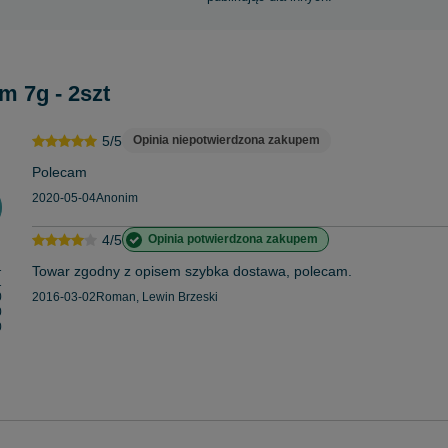
m 7g - 2szt
5/5
Opinia niepotwierdzona zakupem
Polecam
2020-05-04
Anonim
4/5
Opinia potwierdzona zakupem
1
Towar zgodny z opisem szybka dostawa, polecam.
1
0
2016-03-02
Roman, Lewin Brzeski
0
0