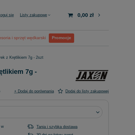
0,00 zł
loguj się
Listy zakupowe
soria i sprzęt wędkarski
Promocje
ek z Krętlikiem 7g - 2szt
tlikiem 7g -
)
+ Dodaj do porównania
Dodaj do listy zakupowej
 w
Tania i szybka dostawa
30
dni na łatwy zwrot