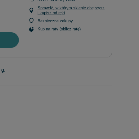
Sprawdź, w którym sklepie obejrzysz
i kupisz od ręki
Bezpieczne zakupy
Kup na raty (
oblicz ratę
)
 g.