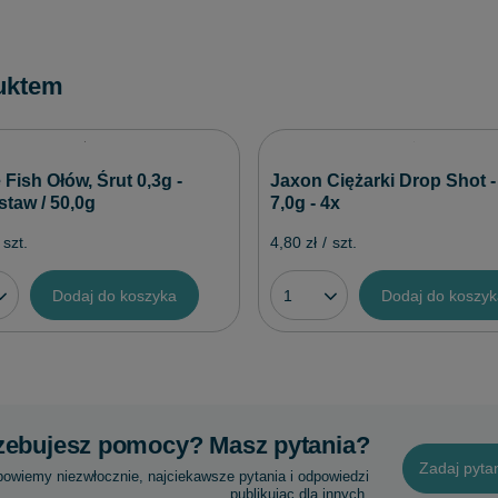
uktem
 Fish Ołów, Śrut 0,3g -
Jaxon Ciężarki Drop Shot -
staw / 50,0g
7,0g - 4x
szt.
4,80 zł
/
szt.
Dodaj do koszyka
Dodaj do koszy
zebujesz pomocy? Masz pytania?
Zadaj pyta
powiemy niezwłocznie, najciekawsze pytania i odpowiedzi
publikując dla innych.