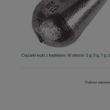
Ciężarki łezki z krętlikiem. W ofercie: 3 g; 5 g; 7 g; 
Podmiot odpowied