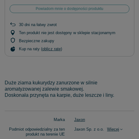
Powiadom mnie o dostępności produktu
30
dni na łatwy zwrot
Ten produkt nie jest dostępny w sklepie stacjonarnym
Bezpieczne zakupy
Kup na raty (
oblicz ratę
)
Duże ziarna kukurydzy zanurzone w silnie
aromatyzowanej zalewie smakowej.
Doskonała przynęta na karpie, duże leszcze i liny.
Marka
Jaxon
Podmiot odpowiedzialny za ten
Jaxon Sp. z o.o.
Więcej
produkt na terenie UE