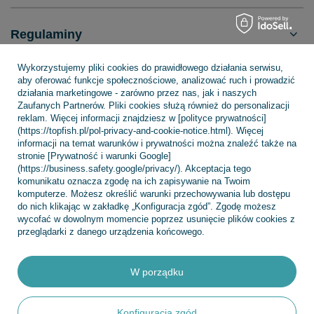
Regulaminy
Wykorzystujemy pliki cookies do prawidłowego działania serwisu,
aby oferować funkcje społecznościowe, analizować ruch i prowadzić
INFORMACJE
działania marketingowe - zarówno przez nas, jak i naszych
Zaufanych Partnerów. Pliki cookies służą również do personalizacji
reklam. Więcej informacji znajdziesz w [polityce prywatności]
(https://topfish.pl/pol-privacy-and-cookie-notice.html). Więcej
POMOC
informacji na temat warunków i prywatności można znaleźć także na
stronie [Prywatność i warunki Google]
(https://business.safety.google/privacy/). Akceptacja tego
komunikatu oznacza zgodę na ich zapisywanie na Twoim
komputerze. Możesz określić warunki przechowywania lub dostępu
do nich klikając w zakładkę „Konfiguracja zgód”. Zgodę możesz
wycofać w dowolnym momencie poprzez usunięcie plików cookies z
+48 695 775 577
kontakt@topfish.pl
przeglądarki z danego urządzenia końcowego.
TopFish Sp. z o.o. Sp.k
,
Klasztorna 38
,
83-400
Kościerzyna
W porządku
W sklepie prezentujemy ceny brutto (z VAT).
Konfiguracja zgód