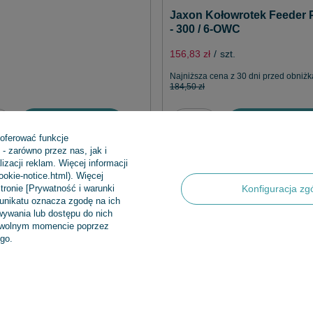
Jaxon Kołowrotek Feeder 
- 300 / 6-OWC
156,83 zł
/
szt.
Najniższa cena z 30 dni przed obniżk
184,50 zł
Dodaj do koszyka
Dodaj do koszy
 oferować funkcje
- zarówno przez nas, jak i
zacji reklam. Więcej informacji
cookie-notice.html). Więcej
tronie [Prywatność i warunki
Konfiguracja zg
munikatu oznacza zgodę na ich
ywania lub dostępu do nich
dowolnym momencie poprzez
Regulaminy
INFORMA
go.
Informacje o sklepie
Nowości
Wysyłka
Bestsellery
Sposoby płatności i prowizje
Promocje