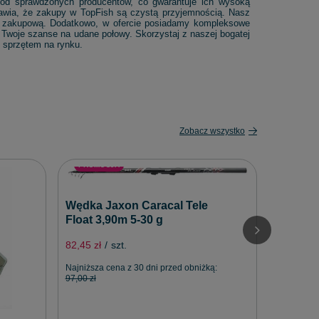
 od sprawdzonych producentów, co gwarantuje ich wysoką
rawia, że zakupy w TopFish są czystą przyjemnością. Nasz
ę zakupową. Dodatkowo, w ofercie posiadamy kompleksowe
 Twoje szanse na udane połowy. Skorzystaj z naszej bogatej
 sprzętem na rynku.
Zobacz wszystko
PROMOCJA
Wędka Jaxon Caracal Tele
Float 3,90m 5-30 g
82,45 zł
/
szt.
Najniższa cena z 30 dni przed obniżką:
97,00 zł
PROMO