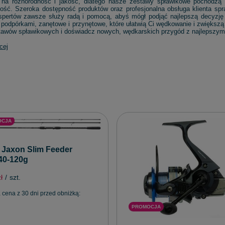
na różnorodność i jakość, dlatego nasze zestawy spławikowe pochodzą
ość. Szeroka dostępność produktów oraz profesjonalna obsługa klienta sp
spertów zawsze służy radą i pomocą, abyś mógł podjąć najlepszą decyzj
podpórkami, zanętowe i przynętowe, które ułatwią Ci wędkowanie i zwiększą
stawów spławikowych i doświadcz nowych, wędkarskich przygód z najlepszym
cej
OCJA
Jaxon Slim Feeder
40-120g
ł
/
szt.
 cena z 30 dni przed obniżką:
PROMOCJA