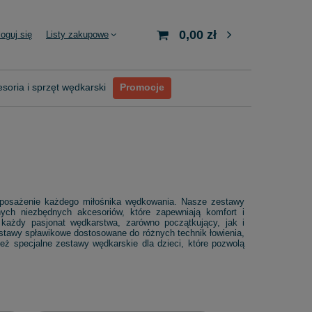
0,00 zł
loguj się
Listy zakupowe
soria i sprzęt wędkarski
Promocje
wyposażenie każdego miłośnika wędkowania. Nasze zestawy
ych niezbędnych akcesoriów, które zapewniają komfort i
 każdy pasjonat wędkarstwa, zarówno początkujący, jak i
estawy spławikowe dostosowane do różnych technik łowienia,
eż specjalne zestawy wędkarskie dla dzieci, które pozwolą