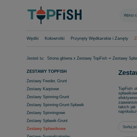
Wędki
Kołowrotki
Przynęty Wędkarskie i Zanęty
Z
Jesteś tu:
Strona główna
Zestawy TopFish
Zestawy Spł
ZESTAWY TOPFISH
Zesta
Zestawy Feeder, Grunt
TopFish o
Zestawy Karpiowe
spławikow
Zestawy Spinning-Grunt
efektywno
zaawansow
Zestawy Spinning-Grunt-Spławik
takich ja
najmłodsz
Zestawy Spinningowe
Zestawy Spławik-Grunt
Zmień s
Sortuj p
Zestawy Spławikowe
Zestawy Sygnalizatorów