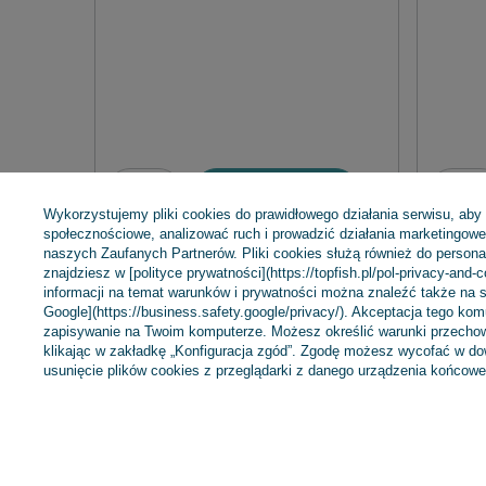
Dodaj do koszyka
Wykorzystujemy pliki cookies do prawidłowego działania serwisu, aby
społecznościowe, analizować ruch i prowadzić działania marketingowe 
naszych Zaufanych Partnerów. Pliki cookies służą również do personali
znajdziesz w [polityce prywatności](https://topfish.pl/pol-privacy-and-
informacji na temat warunków i prywatności można znaleźć także na s
Google](https://business.safety.google/privacy/). Akceptacja tego ko
zapisywanie na Twoim komputerze. Możesz określić warunki przechow
klikając w zakładkę „Konfiguracja zgód”. Zgodę możesz wycofać w 
Zamówienia
Konto
usunięcie plików cookies z przeglądarki z danego urządzenia końcowe
Status zamówienia
Zarejestruj się
Śledzenie przesyłki
Koszyk
Chcę zareklamować produkt
Listy zakupowe