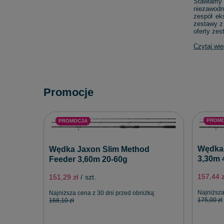
Stawiamy 
niezawodn
zespół ek
zestawy z 
oferty ze
Czytaj wię
Promocje
PROM
PROMOCJA
Wędka 
Wędka Jaxon Slim Method
3,30m 
Feeder 3,60m 20-60g
157,44 z
151,29 zł
/
szt.
Najniższa
Najniższa cena z 30 dni przed obniżką:
175,00 zł
168,10 zł