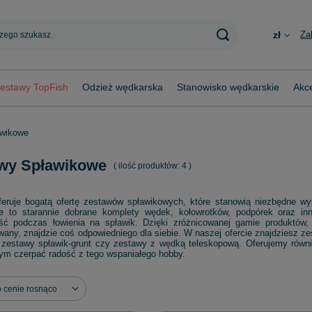
Za
zł
estawy TopFish
Odzież wędkarska
Stanowisko wędkarskie
Akce
awikowe
wy Spławikowe
( ilość produktów:
4
)
feruje bogatą ofertę zestawów spławikowych, które stanowią niezbędne 
e to starannie dobrane komplety wędek, kołowrotków, podpórek oraz inn
ść podczas łowienia na spławik. Dzięki zróżnicowanej gamie produktów,
any, znajdzie coś odpowiedniego dla siebie. W naszej ofercie znajdziesz z
k zestawy spławik-grunt czy zestawy z wędką teleskopową. Oferujemy równi
ym czerpać radość z tego wspaniałego hobby.
ortowanie
o cenie rosnąco