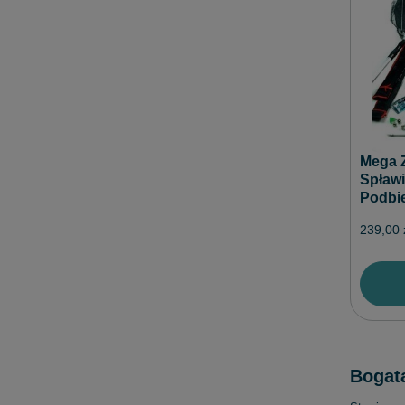
Mega 
Spławi
Podbie
239,00 
Bogat