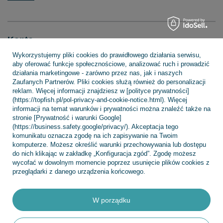
Konto
Wykorzystujemy pliki cookies do prawidłowego działania serwisu,
aby oferować funkcje społecznościowe, analizować ruch i prowadzić
działania marketingowe - zarówno przez nas, jak i naszych
Regulaminy
Zaufanych Partnerów. Pliki cookies służą również do personalizacji
reklam. Więcej informacji znajdziesz w [polityce prywatności]
(https://topfish.pl/pol-privacy-and-cookie-notice.html). Więcej
informacji na temat warunków i prywatności można znaleźć także na
INFORMACJE
stronie [Prywatność i warunki Google]
(https://business.safety.google/privacy/). Akceptacja tego
komunikatu oznacza zgodę na ich zapisywanie na Twoim
komputerze. Możesz określić warunki przechowywania lub dostępu
POMOC
do nich klikając w zakładkę „Konfiguracja zgód”. Zgodę możesz
wycofać w dowolnym momencie poprzez usunięcie plików cookies z
przeglądarki z danego urządzenia końcowego.
W porządku
+48 695 775 577
kontakt@topfish.pl