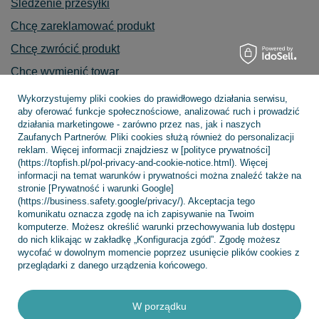
Śledzenie przesyłki
Chcę zareklamować produkt
Chcę zwrócić produkt
Chcę wymienić towar
Kontakt
Wykorzystujemy pliki cookies do prawidłowego działania serwisu,
aby oferować funkcje społecznościowe, analizować ruch i prowadzić
działania marketingowe - zarówno przez nas, jak i naszych
Zaufanych Partnerów. Pliki cookies służą również do personalizacji
reklam. Więcej informacji znajdziesz w [polityce prywatności]
Konto
(https://topfish.pl/pol-privacy-and-cookie-notice.html). Więcej
informacji na temat warunków i prywatności można znaleźć także na
stronie [Prywatność i warunki Google]
(https://business.safety.google/privacy/). Akceptacja tego
Regulaminy
komunikatu oznacza zgodę na ich zapisywanie na Twoim
komputerze. Możesz określić warunki przechowywania lub dostępu
do nich klikając w zakładkę „Konfiguracja zgód”. Zgodę możesz
wycofać w dowolnym momencie poprzez usunięcie plików cookies z
INFORMACJE
przeglądarki z danego urządzenia końcowego.
W porządku
POMOC