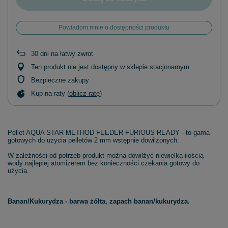
Powiadom mnie o dostępności produktu
30
dni na łatwy zwrot
Ten produkt nie jest dostępny w sklepie stacjonarnym
Bezpieczne zakupy
Kup na raty (
oblicz ratę
)
Pellet AQUA STAR METHOD FEEDER FURIOUS READY - to gama
gotowych do użycia pelletów 2 mm wstępnie dowilżonych.
W zależności od potrzeb produkt można dowilżyć niewielką ilością
wody najlepiej atomizerem bez konieczności czekania gotowy do
użycia.
Banan/Kukurydza - barwa żółta, zapach banan/kukurydza.