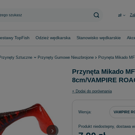
Za
zł
estawy TopFish
Odzież wędkarska
Stanowisko wędkarskie
Akce
Przynęty Sztuczne
Przynęty Gumowe Nieuzbrojone
Przynęta Mikado M
Przynęta Mikado 
8cm/VAMPIRE ROACH
+ Dodaj do porównania
Wersja
VAMPIRE R
Produkt niedostepny, dostawa w