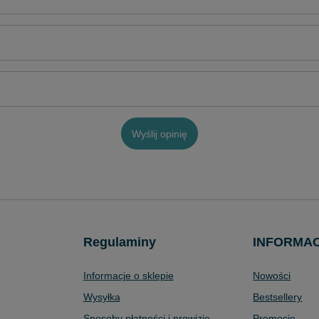
Wyślij opinię
Regulaminy
INFORMA
Informacje o sklepie
Nowości
Wysyłka
Bestsellery
Sposoby płatności i prowizje
Promocje