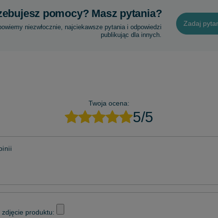
zebujesz pomocy? Masz pytania?
Zadaj pyta
powiemy niezwłocznie, najciekawsze pytania i odpowiedzi
publikując dla innych.
Twoja ocena:
5/5
inii
zdjęcie produktu: