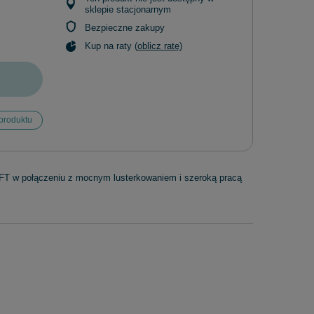
sklepie stacjonarnym
Bezpieczne zakupy
Kup na raty (
oblicz ratę
)
produktu
MFT w połączeniu z mocnym lusterkowaniem i szeroką pracą