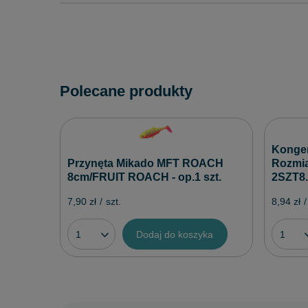
Polecane produkty
Konge
Przynęta Mikado MFT ROACH
Rozmiar
8cm/FRUIT ROACH - op.1 szt.
2SZT8
7,90 zł
/
szt.
8,94 zł
/
Dodaj do koszyka