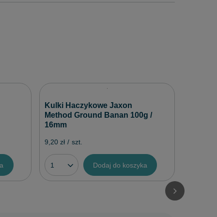
Błystka
Kulki Haczykowe Jaxon
Hammer 
Method Ground Banan 100g /
op.1 szt
16mm
6,50 zł
/
9,20 zł
/
szt.
ka
Dodaj do koszyka