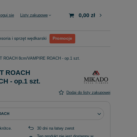
0,00 zł
loguj się
Listy zakupowe
soria i sprzęt wędkarski
Promocje
FT ROACH 8cm/VAMPIRE ROACH - op.1 szt.
MFT ROACH
 - op.1 szt.
Dodaj do listy zakupowej
OACH
krótce
30
dni na łatwy zwrot
Ten produkt nie jest dostępny w