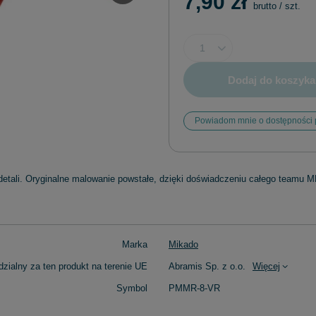
7,90 zł
brutto
/
szt.
Dodaj do koszyka
Powiadom mnie o dostępności 
etali. Oryginalne malowanie powstałe, dzięki doświadczeniu całego teamu 
Marka
Mikado
zialny za ten produkt na terenie UE
Abramis Sp. z o.o.
Więcej
Symbol
PMMR-8-VR