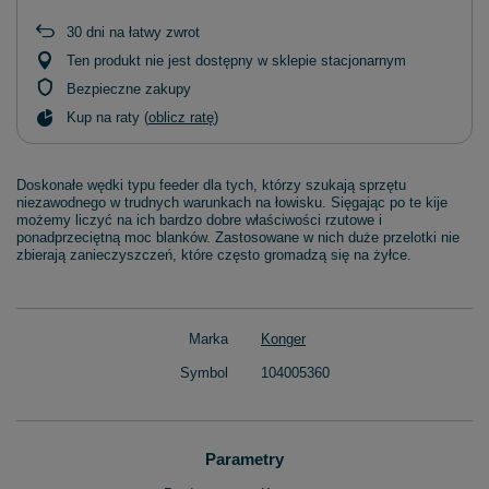
30
dni na łatwy zwrot
Ten produkt nie jest dostępny w sklepie stacjonarnym
Bezpieczne zakupy
Kup na raty (
oblicz ratę
)
Doskonałe wędki typu feeder dla tych, którzy szukają sprzętu
niezawodnego w trudnych warunkach na łowisku. Sięgając po te kije
możemy liczyć na ich bardzo dobre właściwości rzutowe i
ponadprzeciętną moc blanków. Zastosowane w nich duże przelotki nie
zbierają zanieczyszczeń, które często gromadzą się na żyłce.
Marka
Konger
Symbol
104005360
Parametry