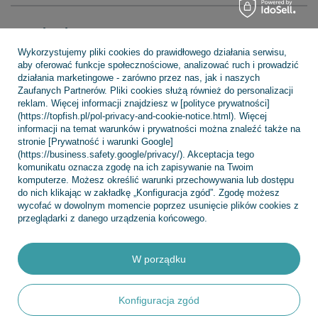
Regulaminy
Wykorzystujemy pliki cookies do prawidłowego działania serwisu,
aby oferować funkcje społecznościowe, analizować ruch i prowadzić
działania marketingowe - zarówno przez nas, jak i naszych
INFORMACJE
Zaufanych Partnerów. Pliki cookies służą również do personalizacji
reklam. Więcej informacji znajdziesz w [polityce prywatności]
(https://topfish.pl/pol-privacy-and-cookie-notice.html). Więcej
informacji na temat warunków i prywatności można znaleźć także na
POMOC
stronie [Prywatność i warunki Google]
(https://business.safety.google/privacy/). Akceptacja tego
komunikatu oznacza zgodę na ich zapisywanie na Twoim
komputerze. Możesz określić warunki przechowywania lub dostępu
do nich klikając w zakładkę „Konfiguracja zgód”. Zgodę możesz
wycofać w dowolnym momencie poprzez usunięcie plików cookies z
przeglądarki z danego urządzenia końcowego.
+48 695 775 577
kontakt@topfish.pl
TopFish Sp. z o.o. Sp.k
,
Klasztorna 38
,
83-400
Kościerzyna
W porządku
W sklepie prezentujemy ceny brutto (z VAT).
Konfiguracja zgód