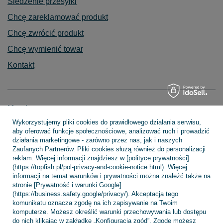
Śledzenie przesyłki
Chcę zareklamować produkt
Chcę zwrócić produkt
Chcę wymienić towar
Kontakt
Konto
Wykorzystujemy pliki cookies do prawidłowego działania serwisu,
aby oferować funkcje społecznościowe, analizować ruch i prowadzić
działania marketingowe - zarówno przez nas, jak i naszych
Regulaminy
Zaufanych Partnerów. Pliki cookies służą również do personalizacji
reklam. Więcej informacji znajdziesz w [polityce prywatności]
(https://topfish.pl/pol-privacy-and-cookie-notice.html). Więcej
informacji na temat warunków i prywatności można znaleźć także na
INFORMACJE
stronie [Prywatność i warunki Google]
(https://business.safety.google/privacy/). Akceptacja tego
komunikatu oznacza zgodę na ich zapisywanie na Twoim
komputerze. Możesz określić warunki przechowywania lub dostępu
POMOC
do nich klikając w zakładkę „Konfiguracja zgód”. Zgodę możesz