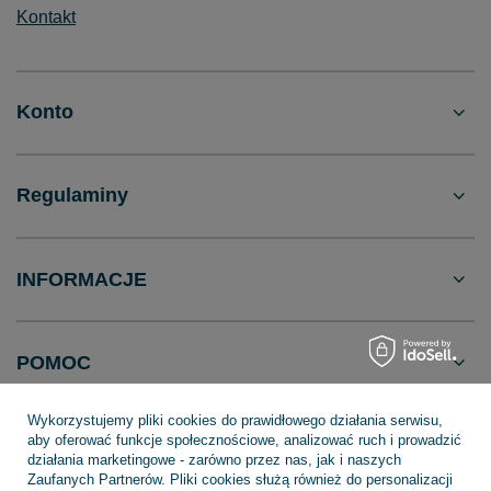
Kontakt
Konto
Regulaminy
INFORMACJE
POMOC
Wykorzystujemy pliki cookies do prawidłowego działania serwisu,
aby oferować funkcje społecznościowe, analizować ruch i prowadzić
działania marketingowe - zarówno przez nas, jak i naszych
Zaufanych Partnerów. Pliki cookies służą również do personalizacji
+48 695 775 577
kontakt@topfish.pl