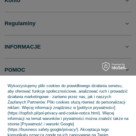
Konto
Regulaminy
INFORMACJE
POMOC
Wykorzystujemy pliki cookies do prawidłowego działania serwisu,
aby oferować funkcje społecznościowe, analizować ruch i prowadzić
działania marketingowe - zarówno przez nas, jak i naszych
Zaufanych Partnerów. Pliki cookies służą również do personalizacji
+48 695 775 577
kontakt@topfish.pl
reklam. Więcej informacji znajdziesz w [polityce prywatności]
TopFish Sp. z o.o. Sp.k
,
Klasztorna 38
,
83-400
Kościerzyna
(https://topfish.pl/pol-privacy-and-cookie-notice.html). Więcej
informacji na temat warunków i prywatności można znaleźć także na
stronie [Prywatność i warunki Google]
(https://business.safety.google/privacy/). Akceptacja tego
komunikatu oznacza zgodę na ich zapisywanie na Twoim
W sklepie prezentujemy ceny brutto (z VAT).