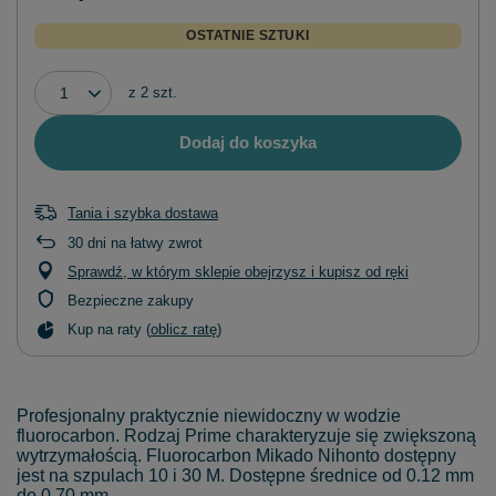
OSTATNIE SZTUKI
z
2
szt.
Dodaj do koszyka
Tania i szybka dostawa
30
dni na łatwy zwrot
Sprawdź, w którym sklepie obejrzysz i kupisz od ręki
Bezpieczne zakupy
Kup na raty (
oblicz ratę
)
Profesjonalny praktycznie niewidoczny w wodzie
fluorocarbon. Rodzaj Prime charakteryzuje się zwiększoną
wytrzymałością. Fluorocarbon Mikado Nihonto dostępny
jest na szpulach 10 i 30 M. Dostępne średnice od 0.12 mm
do 0.70 mm.