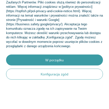
Zaufanych Partnerów. Pliki cookies służą również do personalizacji
Regulaminy
reklam. Więcej informacji znajdziesz w [polityce prywatności]
(https://topfish.pl/pol-privacy-and-cookie-notice.html). Więcej
informacji na temat warunków i prywatności można znaleźć także na
stronie [Prywatność i warunki Google]
(https://business.safety.google/privacy/). Akceptacja tego
INFORMACJE
komunikatu oznacza zgodę na ich zapisywanie na Twoim
komputerze. Możesz określić warunki przechowywania lub dostępu
do nich klikając w zakładkę „Konfiguracja zgód”. Zgodę możesz
wycofać w dowolnym momencie poprzez usunięcie plików cookies z
POMOC
przeglądarki z danego urządzenia końcowego.
W porządku
+48 695 775 577
kontakt@topfish.pl
Konfiguracja zgód
TopFish Sp. z o.o. Sp.k
,
Klasztorna 38
,
83-400
Kościerzyna
W sklepie prezentujemy ceny brutto (z VAT).