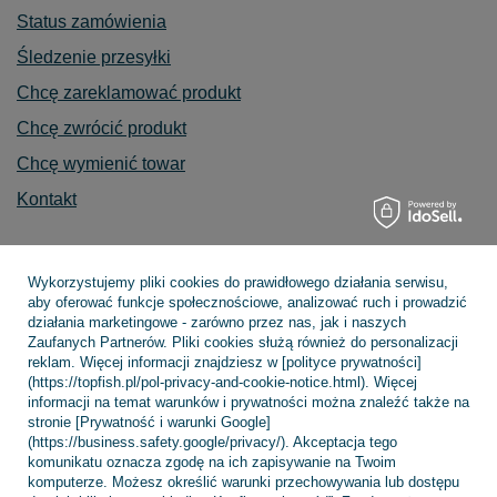
Status zamówienia
Śledzenie przesyłki
Chcę zareklamować produkt
Chcę zwrócić produkt
Chcę wymienić towar
Kontakt
Wykorzystujemy pliki cookies do prawidłowego działania serwisu,
Konto
aby oferować funkcje społecznościowe, analizować ruch i prowadzić
działania marketingowe - zarówno przez nas, jak i naszych
Zaufanych Partnerów. Pliki cookies służą również do personalizacji
reklam. Więcej informacji znajdziesz w [polityce prywatności]
Regulaminy
(https://topfish.pl/pol-privacy-and-cookie-notice.html). Więcej
informacji na temat warunków i prywatności można znaleźć także na
stronie [Prywatność i warunki Google]
(https://business.safety.google/privacy/). Akceptacja tego
INFORMACJE
komunikatu oznacza zgodę na ich zapisywanie na Twoim
komputerze. Możesz określić warunki przechowywania lub dostępu