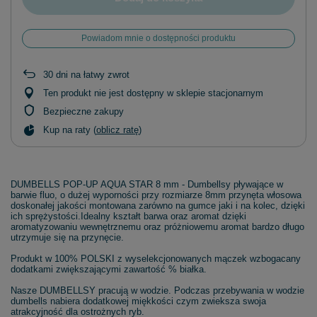
Powiadom mnie o dostępności produktu
30
dni na łatwy zwrot
Ten produkt nie jest dostępny w sklepie stacjonarnym
Bezpieczne zakupy
Kup na raty (
oblicz ratę
)
DUMBELLS POP-UP AQUA STAR 8 mm - Dumbellsy pływające w
barwie fluo, o dużej wyporności przy rozmiarze 8mm przynęta włosowa
doskonałej jakości montowana zarówno na gumce jaki i na kolec, dzięki
ich sprężystości.Idealny kształt barwa oraz aromat dzięki
aromatyzowaniu wewnętrznemu oraz próżniowemu aromat bardzo długo
utrzymuje się na przynęcie.
Produkt w 100% POLSKI z wyselekcjonowanych mączek wzbogacany
dodatkami zwiększającymi zawartość % białka.
Nasze DUMBELLSY pracują w wodzie. Podczas przebywania w wodzie
dumbells nabiera dodatkowej miękkości czym zwieksza swoja
atrakcyjność dla ostrożnych ryb.