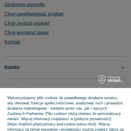
Śledzenie przesyłki
Chcę zareklamować produkt
Chcę zwrócić produkt
Chcę wymienić towar
Kontakt
Konto
Regulaminy
Wykorzystujemy pliki cookies do prawidłowego działania serwisu,
aby oferować funkcje społecznościowe, analizować ruch i prowadzić
działania marketingowe - zarówno przez nas, jak i naszych
INFORMACJE
Zaufanych Partnerów. Pliki cookies służą również do personalizacji
reklam. Więcej informacji znajdziesz w [polityce prywatności]
(https://topfish.pl/pol-privacy-and-cookie-notice.html). Więcej
informacji na temat warunków i prywatności można znaleźć także na